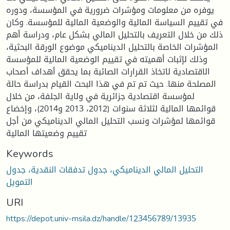
يوفره من معلومات ومؤشرات ضرورية في المؤسسة، ودوره
في تقييم السياسة المالية والوضعية المالية للمؤسسة. وكان
ذلك من خلال التعريف بالتحليل المالي بشكل عام، ودراسة أهم
المؤشرات الخاصة بالتحليل الديناميكي موضوع الورقة البحثية،
وذلك لإثبات أهميته في تقييم الوضعية المالية للمؤسسة
الاقتصادية لاتخاذ القرارات الصائبة بما يحقق أهداف أصحاب
المصلحة منها. حيث تم تم في هذا البحث القيام بدراسة حالة
لمؤسسة اقتصادية جزائرية في ولاية الجلفة، من خلال
قوائمها المالية لثلاثة سنوات (2012، 2013 و2014)، وإخضاع
قوائمها لمؤشرات ونسب التحليل المالي الديناميكي من أجل
تقييم وضعيتها المالية
Keywords
التحليل المالي الديناميكي، جدول تدفقات النقدية، جدول
التمويل
URI
https://depot.univ-msila.dz/handle/123456789/13935