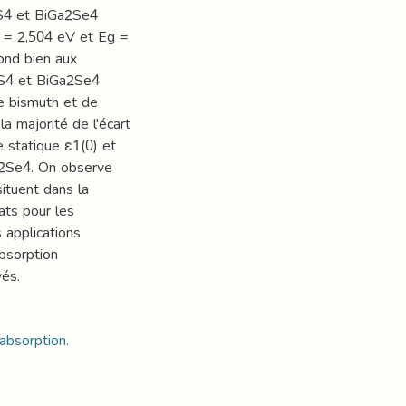
2S4 et BiGa2Se4
g = 2,504 eV et Eg =
pond bien aux
2S4 et BiGa2Se4
e bismuth et de
a majorité de l'écart
e statique ε1(0) et
a2Se4. On observe
tuent dans la
ats pour les
 applications
absorption
vés.
absorption.