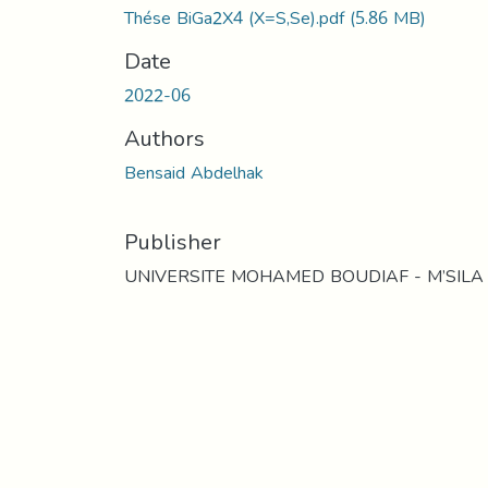
Thése BiGa2X4 (X=S,Se).pdf
(5.86 MB)
Date
2022-06
Authors
Bensaid Abdelhak
Publisher
UNIVERSITE MOHAMED BOUDIAF - M’SILA