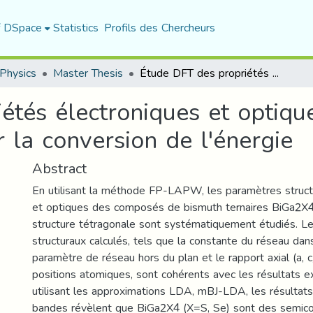
f DSpace
Statistics
Profils des Chercheurs
Physics
Master Thesis
Étude DFT des propriétés électroniques et optiques de nouveaux semiconducteurs pour la conversion de l'énergie
étés électroniques et optiq
 la conversion de l'énergie
Abstract
En utilisant la méthode FP-LAPW, les paramètres structu
et optiques des composés de bismuth ternaires BiGa2X4
structure tétragonale sont systématiquement étudiés. L
structuraux calculés, tels que la constante du réseau dans
paramètre de réseau hors du plan et le rapport axial (a, c, 
positions atomiques, sont cohérents avec les résultats 
utilisant les approximations LDA, mBJ-LDA, les résultats
bandes révèlent que BiGa2X4 (X=S, Se) sont des semic