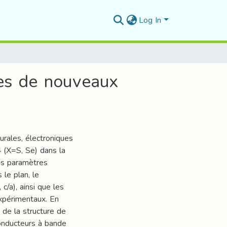
Log In
ues de nouveaux
rales, électroniques
 (X=S, Se) dans la
es paramètres
 le plan, le
c/a), ainsi que les
expérimentaux. En
 de la structure de
onducteurs à bande