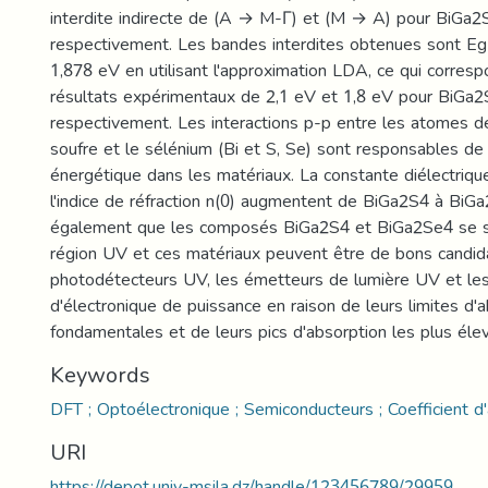
interdite indirecte de (A → M-Γ) et (M → A) pour BiGa
respectivement. Les bandes interdites obtenues sont E
1,878 eV en utilisant l'approximation LDA, ce qui corres
résultats expérimentaux de 2,1 eV et 1,8 eV pour BiGa
respectivement. Les interactions p-p entre les atomes d
soufre et le sélénium (Bi et S, Se) sont responsables de l
énergétique dans les matériaux. La constante diélectriqu
l'indice de réfraction n(0) augmentent de BiGa2S4 à BiG
également que les composés BiGa2S4 et BiGa2Se4 se si
région UV et ces matériaux peuvent être de bons candid
photodétecteurs UV, les émetteurs de lumière UV et les
d'électronique de puissance en raison de leurs limites d'
fondamentales et de leurs pics d'absorption les plus éle
Keywords
DFT ; Optoélectronique ; Semiconducteurs ; Coefficient d'
URI
https://depot.univ-msila.dz/handle/123456789/29959