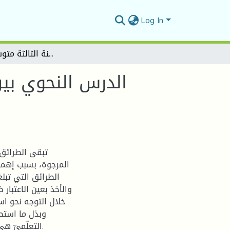
Log In
الدرس النحوي بين التلقين والتعلم النشط دراسة ميدانية (السنة الثالثة متوسط أنموذجا)
الدرس النحوي بين 
تبقى الطرائق 
المرجوة، بسبب إهمال
الطرائق التي تبل
والأخذ بعين الاعتبار 
خلال التوجه نحو اس
وبذل ما استط
التعلّميّ هي اللاطريقة، وعلى المعلم أن يدرك ذلك ويبدع في استغلاله.