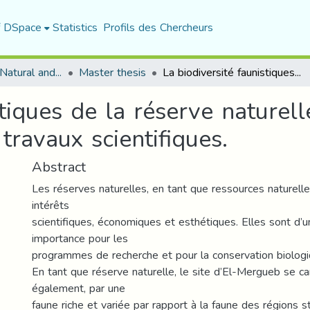
f DSpace
Statistics
Profils des Chercheurs
Department of Natural and Life Sciences
Master thesis
La biodiversité faunistiques de la réserve naturelle d’ El Mergueb (Msila), Synthèse des travaux scientifiques.
stiques de la réserve naturel
travaux scientifiques.
Abstract
Les réserves naturelles, en tant que ressources naturell
intérêts
scientifiques, économiques et esthétiques. Elles sont d’
importance pour les
programmes de recherche et pour la conservation biologi
En tant que réserve naturelle, le site d’El-Mergueb se car
également, par une
faune riche et variée par rapport à la faune des régions 