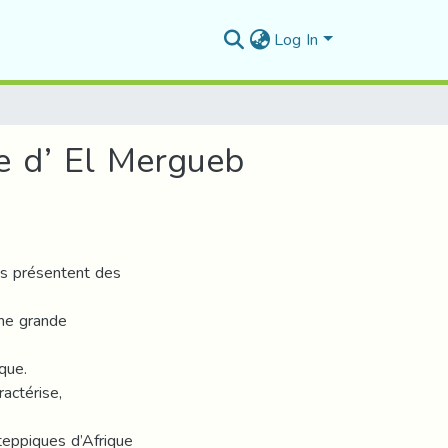
Log In
le d’ El Mergueb
es présentent des
une grande
que.
actérise,
steppiques d’Afrique