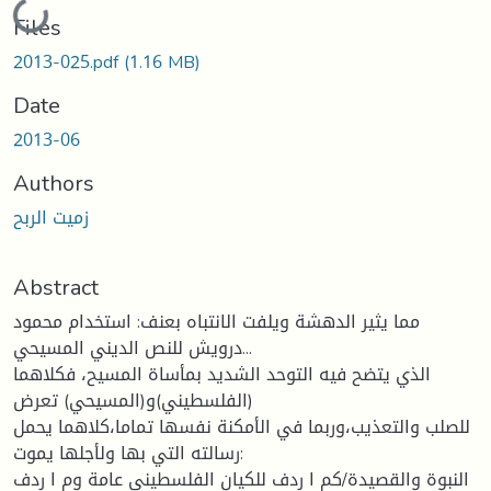
Loading...
Files
2013-025.pdf
(1.16 MB)
Date
2013-06
Authors
زميت الربح
Abstract
مما يثير الدهشة ويلفت الانتباه بعنف: استخدام محمود
درويش للنص الديني المسيحي...
الذي يتضح فيه التوحد الشديد بمأساة المسيح، فكلاهما
(الفلسطيني)و(المسيحي) تعرض
للصلب والتعذيب،وربما في الأمكنة نفسها تماما،كلاهما يحمل
رسالته التي بها ولأجلها يموت:
النبوة والقصيدة/كم ا ردف للكيان الفلسطيني عامة وم ا ردف