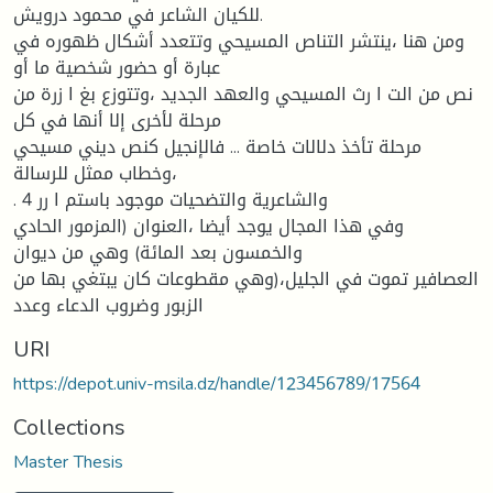
للكيان الشاعر في محمود درويش.
ومن هنا ،ينتشر التناص المسيحي وتتعدد أشكال ظهوره في
عبارة أو حضور شخصية ما أو
نص من الت ا رث المسيحي والعهد الجديد ،وتتوزع بغ ا زرة من
مرحلة لأخرى إلا أنها في كل
مرحلة تأخذ دلالات خاصة ... فالإنجيل كنص ديني مسيحي
،وخطاب ممثل للرسالة
. والشاعرية والتضحيات موجود باستم ا رر 4
وفي هذا المجال يوجد أيضا ،العنوان (المزمور الحادي
والخمسون بعد المائة) وهي من ديوان
العصافير تموت في الجليل،(وهي مقطوعات كان يبتغي بها من
الزبور وضروب الدعاء وعدد
URI
https://depot.univ-msila.dz/handle/123456789/17564
Collections
Master Thesis