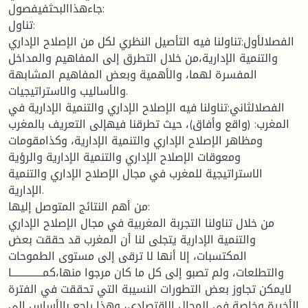
جاءهذاالبحثفيفصول:
تناول:
الفصلالأول:تناولنا فيه التأصيل النظري لكل من الإصلاح الإداري
والتنمية الإدارية،من خلال التطرق إلى المفاهيم والمداخل
المفسرة لهما، والأهمية وبعض المفاهيم المشابهة
والأساليب والاستراتيجيات.
الفصلالثاني:تناولنا فيه الإصلاح الإداري والتنمية الإدارية في
المغرب: (واقع وأفاق)، حيث تطرقنا فيهإلى التعريف بالمغرب
ومظاهر الإصلاح الإداري والتنمية الإدارية، وكذامقومات
ومعوقات الإصلاح الإداري والتنمية الإدارية والرؤية
الاستراتيجية للمغرب في مجال الإصلاح الإداري والتنمية
الإدارية.
من أهم النتائج المتوصل إليها:
من خلال تناولنا التجربة المغربية في مجال الإصلاح الإداري
والتنمية الإدارية يتجلى لنا أن المغرب قد حققت بعض
المكتسبات، إلا أنها لا ترقى إلى مستوى الطموحات
والتطلعات، ولم تصبو إلى كل ما كان مرجوا منها،كمـــــــــــــــا
لايمكن تجاوز بعض التطورات النسيبة التي تحققت في الفترة
الأخيرة وخاصة في المجال الاقتصادي، وهذا راجع بالأساس إلى