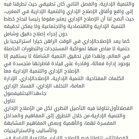
والتنمية الإدارية، والفصل الثاني كان تطبيقي حيث تطرقنا فيه
إلى واقع وأفاق الإصلاح الإداري والتنمية الإدارية في المغرب،
حيث أتضح لنا أن الإصلاح الإداري يعتبر مقوما رئيسا لنجاح خطط
التنمية الإدارية والاقتصادية والاجتماعية ولا يمكن تحقيقه
دون إجراء إصلاح دقيق وشامل.
كما يعد الإصلاحالإداري في الوقت الراهن خيارا استراتيجيا بل
حتمية لا مناص منها لمواكبة المستجدات والتطورات الحاصلة
في العالم، ولهذا فإن تحقيق التنمية الشاملة لا يستقيم إلا
بوجود إدارة فعالة، وقادرة على قيادة قاطرتها متجسدة في
الإصلاح الإداري والتنمية الإدارية معا.
الكلمات المفتاحية: التنمية الإدارية، الإصلاحالإداري، الإدارة
العامة، التخلف الإداري، الفساد الإداري
جاءهذاالبحثفيفصول:
تناول:
الفصلالأول:تناولنا فيه التأصيل النظري لكل من الإصلاح الإداري
والتنمية الإدارية،من خلال التطرق إلى المفاهيم والمداخل
المفسرة لهما، والأهمية وبعض المفاهيم المشابهة
والأساليب والاستراتيجيات.
الفصلالثاني:تناولنا فيه الإصلاح الإداري والتنمية الإدارية في