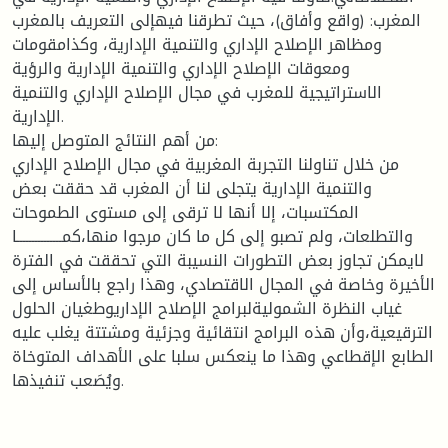
المغرب: (واقع وأفاق)، حيث تطرقنا فيهإلى التعريف بالمغرب
ومظاهر الإصلاح الإداري والتنمية الإدارية، وكذامقومات
ومعوقات الإصلاح الإداري والتنمية الإدارية والرؤية
الاستراتيجية للمغرب في مجال الإصلاح الإداري والتنمية
الإدارية.
من أهم النتائج المتوصل إليها:
من خلال تناولنا التجربة المغربية في مجال الإصلاح الإداري
والتنمية الإدارية يتجلى لنا أن المغرب قد حققت بعض
المكتسبات، إلا أنها لا ترقى إلى مستوى الطموحات
والتطلعات، ولم تصبو إلى كل ما كان مرجوا منها،كمـــــــــــــــا
لايمكن تجاوز بعض التطورات النسيبة التي تحققت في الفترة
الأخيرة وخاصة في المجال الاقتصادي، وهذا راجع بالأساس إلى
غياب النظرة الشموليةلبرامج الإصلاح الإداريوطغيان الحلول
الترقيعية،وأن هذه البرامج انتقائية وجزئية ومشتتة يغلب عليه
الطابع الإقطاعي وهذا ما ينعكس سلبا على الأهداف المتوخاة
ويُصَعب تنفيذها.