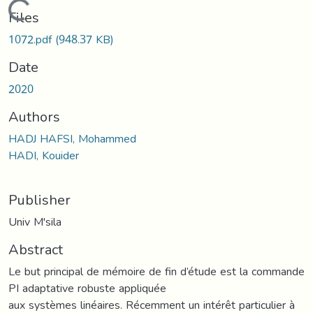
Loading...
Files
1072.pdf
(948.37 KB)
Date
2020
Authors
HADJ HAFSI, Mohammed
HADI, Kouider
Publisher
Univ M'sila
Abstract
Le but principal de mémoire de fin d’étude est la commande
PI adaptative robuste appliquée
aux systèmes linéaires. Récemment un intérêt particulier à