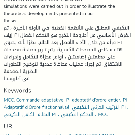
simulations were carried out in order to illustrate the
theoretical developments presented in our
thesis.
التكيفي المطبق على الأنظمة الخطية. في الآونة الأخيرة ، تم
إيلاء PI الغرض الأساسي من أطروحة التخرج هو التحكم الفعال
فزأة من خلال الأداء الأفضل بعد الطلب نظرًا لأنه يحتوي PI
اهتمام خاص للمصححات الكسرية. يتم تبرير مصلحة مصححات
على معلمتين إضافيتين ، أوامر مجزأة للتكامل وإجراءات
الاشتقاق. تم إجراء عمليات محاكاة عددية لتوضيح التطورات
النظرية المقدمة
في أطروحتنا.
Keywords
MCC, Commande adaptative, PI adaptatif d’ordre entier, PI
Adaptatif d’Ordre fractionnalisé
,
لترتيب الجزئي التكيفي. PI ،
النظام الكامل التكيفي PI ، التحكم التكيفي ، MCC
URI