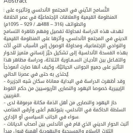
Abstract
: التَّسامح الدِّيني في المجتمع الأندلسي وتأثيره على
المنظومة القيمية والعلاقات الإجتماعيَّة في عصر الخلافة
والطوائف (316 – 488هـ / 929 – 1095م)
تهدف هذه الدراسة لمحاولة تفصيل وفهم ظاهرة التسامح
الديني في المجتمع الأندلسي، وأثرها على المنظومة القيمية
والنواحي الإجتماعية، ومحاولة الوصول إلى الأسباب التي أدَّت
بهذه الفسحة الأندلسية إلى تشكيل حيِّز إنساني متميز للحـوار
والتفـاعل بين الأديـان السـمـاوية الثـلاثة، ودراسة مظاهر هذا
التأثير على جميع الجوانب الحياتيَّة، وكيف أنها صارت أنموذجاً
يُحتذى به حتى في عصرنا الحالي.
- وقد أظهرت الدراسة في البداية معاناة سكان شبه الجزيرة
الإيبيرية خصوصا اليهود والنصارى الآريوسيين من حكم القوط
الغربيين.
- حاز اليهود والنصارى من أهل الذمة مكانة مرموقة لدى
السلطة الحاكمة في الأندلس، بتبوئهم أعلى وأرقى المناصب
سواء في الجانب السياسي أو الإداري.
- أثبت الحوار الديني الذي قام في الأندلس بين أصحاب الديانات
الثلاث الإسلام والمسيحية واليهودية أهمية قبول مبدأ