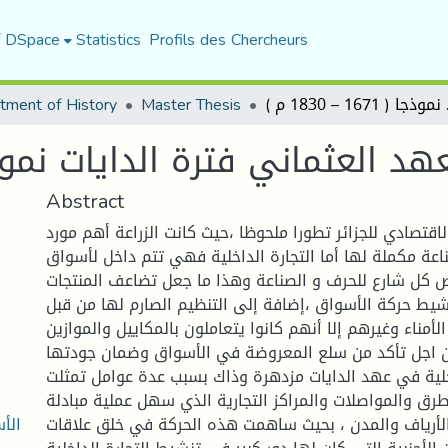
f DSpace
Statistics
Profils des Chercheurs
 1671 – 1830 م )
Master Thesis
tment of History
عثماني فترة الدايات نموذجا ( 1671 – 0
Abstract
قتصادي للجزائر تطورا ملحوظا ،حيث كانت الزراعة أهم مورد
اعة مكملة لها أما التجارة الداخلية فهي تتم داخل لأسواق
ص كل شارع للحرف و الصناعة وهذا ما جعل تضاعف المنتجات
ط حركة الأسواق ،إضافة إلى التنظيم الصارم لها من قبل
أمناء وغيرهم إلا أنهم كانوا يتعاملون بالمكاييل والموازين
اجل تأكد من سلع المعروضة في الأسواق وضمان جودتها
اخلية في عهد الدايات مزدهرة وذاك بسبب عدة عوامل تمثلت
رق والمواصلات والمراكز التجارية الذي سهل عملية مبادلة
الأ
الأرياف والمدن ، بحيث ساهمت هذه الحركة في خلق علاقات