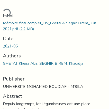
ding...
Files
Mémoire final complet_BV_Ghetai & Seghir Birem_Juin
2021.pdf
(2.2 MB)
Date
2021-06
Authors
GHETAI, Kheira Abir. SEGHIR BIREM, Khadidja
Publisher
UNIVERSITE MOHAMED BOUDIAF - M’SILA
Abstract
Depuis longtemps, les légumineuses ont une place