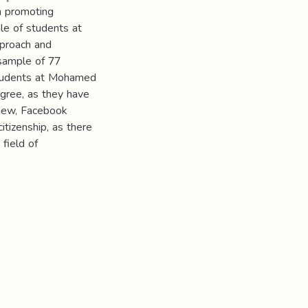
in promoting
le of students at
pproach and
 sample of 77
 Students at Mohamed
egree, as they have
view, Facebook
itizenship, as there
field of