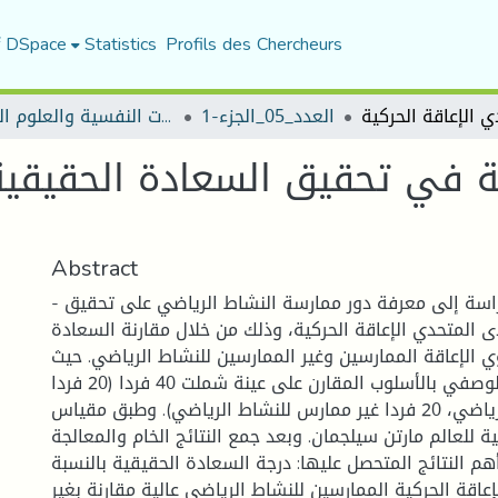
f DSpace
Statistics
Profils des Chercheurs
العدد_05_الجزء-1
مجلة الجامع في الدراسات النفسية والعلوم التربوية
ية في تحقيق السعادة الحقيقية
Abstract
- الملخص: تهدف الدراسة إلى معرفة دور ممارسة النشاط الرياضي على تحقيق
 المتحدي الإعاقة الحركية، وذلك من خلال مقارنة السعادة
ي الإعاقة الممارسين وغير الممارسين للنشاط الرياضي. حيث
استخدم المنهج الوصفي بالأسلوب المقارن على عينة شملت 40 فردا (20 فردا
ممارسا للنشاط الرياضي، 20 فردا غير ممارس للنشاط الرياضي). وطبق مقياس
 للعالم مارتن سيلجمان. وبعد جمع النتائج الخام والمعالجة
هم النتائج المتحصل عليها: درجة السعادة الحقيقية بالنسبة
إعاقة الحركية الممارسين للنشاط الرياضي عالية مقارنة بغير