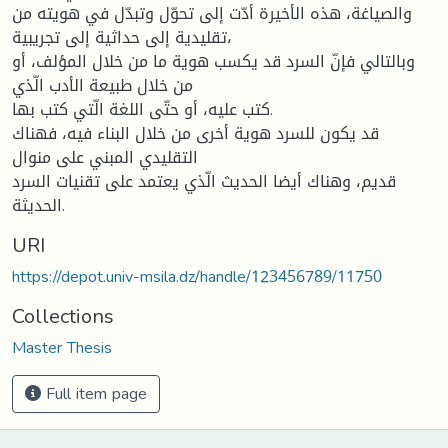
والصیاغة، هذه الأخیرة أدّت إلى تحوّل وتبدّل في هویته من
تقلیدیة إلى حداثیة إلى تجریبیة،
وبالتالي فإنّ السرد قد یكسب هویة ما من خلال المؤلف، أو
من خلال طبیعة الأدب الّذي
كتب علیه، أو حتّى اللغة الّتي كتب بها.
قد یكون للسرد هویة أخرى من خلال البناء فیه، فهناك
التقلیدي المبني على منوال
قدیم، وهناك أیضا الحدیث الّذي یعتمد على تقنیات السرد
الحدیثة.
URI
https://depot.univ-msila.dz/handle/123456789/11750
Collections
Master Thesis
Full item page