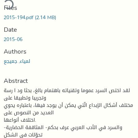
ding...
Files
2015-194.pdf
(2.14 MB)
Date
2015-06
Authors
لمياء, جعيجع
Abstract
لقد اختص السرد عموما وتقنیاته باهتمام بالغ، بحثا ود ا رسة
وتجریبا وتطبیقا على
مختلف أشكال الإبداع الّتي یمكن أن یوجد فیها، باعتباره یحوي
العدید من النصوص على
اختلاف أنواعها.
والسرد في الأدب العربي عرف بحكم- المثاقفة الحضاریة-
تحوّلات في الشكل