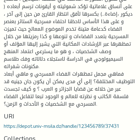
على أنساق علاماتية تؤكد شموليته و أيقونات ترسم أبعاده (
ديكور ،إضاءة...) بكسرها لأفق انتظار القارئ من حين إلى آخر ،
و على هذا الأساس لاحظنا احتفاء مسرحية الستائر بعنصر
الفضاء كدعامة متينة تخدم الموضوع المعالج حيث تميزت
المسرحية بتعدد الفضاءات و تنوعها و كذا رمزيتها من خلال
تمظهرها عبر الإرشادات المكانية التي يشير إليها المؤلف أو
وصف الشخصيات ، و هو ما يسترعي اعتماد المنهج
السيميولوجي في الدراسة لاستجلاء دلالاته وفك طلاسم
مكنونات شفراته.
فماهي مجمل تمظهرات الفضاء المسرحي و ماهي أبعاد
التوظيف المختلفة؟ إلى أي مدى يمكن أن يكون جان جينيه قد
عبر من خلاله عن قضايا الجزائر و العرب ؟ و كيف تجسدت
فلسفة الكاتب و نظرته للعالم و الوجود تبعا لتفاعل الفضاء
المسرحي مع الشخصيات و الأحداث و الزمن؟.
URI
https://depot.univ-msila.dz/handle/123456789/37431
Collections