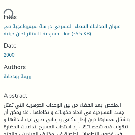
ding...
Files
عنوان المداخلة الفضاء المسرحي دراسة سيميولوجية في
(35.5 KB)
مسرحية الستائر لجان جينيه ..doc
Date
2000
Authors
رزيقة بودخانة
Abstract
الملخص :يعد الفضاء من بين الوحدات الجوهرية التي تمثل
جسد المسرحية في اتحاد مكوناته و تكاملها ، فلا يمكن أن
يتشكل معمارها دون إطار مكاني و زماني تجري فيه أحداثها و
تتقولب فيه شخصياتها ، إذ استجاب المسرح لتداعيات الحضارة
في غضون التطورات الحاصلة في مختلف الميادين ، فانفتح