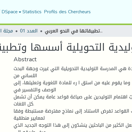
f DSpace
Statistics
Profils des Chercheurs
المدرسة التوليدية التحويلية أسسها وتطبيقاتها في النحو العربي
العدد 01
مجلة ا
ليدية التحويلية أسسها وتطبيق
Abstract
ة هي المدرسة التوليدية التحويلية التي غيرت وجهة البحث
اللساني من
وما يقوم عليه من استق ا رء للمادة اللغوية وتعليلها، إلى
الوصف والتفسير في
بّ اهتمام التوليدين على صياغة قواعد عامة يمكن أن تشمل
كل اللغات.
 القواعد تفرض الاستناد إلى نماذج مفترضة مستنبطة وفقا
لمعايير منطقية
ل الكثير من الباحثين ينشدّون إلى هذا التوجه الجديد الذي