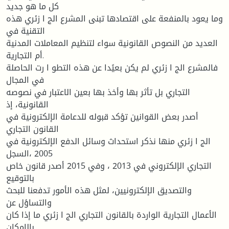
كل ما هو جدید
وما یعود بالمنفعة على اقتصادها تبنى المشرع الج ا زئري هذه
التقنیة في
العدید من النصوص القانونیة سواء لتنظیم المعاملات المدنیة
أم التجاریة.
فالمشرع الج ا زئري لم یكن بعیًدا عن هذه التطو ا رت الحاصلة
في المجال
التجاري بل تأثر بها وأخذ بها بعین الاعتبار في نصوصه
القانونیة، إذ
أصدر بعض القوانین تؤكد قبوله للدعامة الإلكترونیة في
القانون التجاري
الج ا زئري منها نذكر استحداث وسائل الدفع الإلكترونیة في
2005 ،السجل
التجاري الإلكتروني في 2013 ، وفي 2015 أصدر قانون خاص
بالتوقیع
والتصدیق الإلكترونیین، لمثل هذه الأمور تدفعنا للبحث
والتساؤل عن
الأعمال التجاریة الواردة بالقانون التجاري الج ا زئري ما إذا كان
بالإمكان