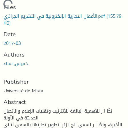
Loading...
Files
(155.79
الأعمال التجارية الإلكترونية في التشريع الجزائري.pdf
KB)
Date
2017-03
Authors
خميس, سناء
Publisher
Université de M'sila
Abstract
نظً ا ر للأهمیة البالغة للأنترنیت وتقنیات الإعلام والاتصال
الحدیثة في الآونة
الأخیرة، ونظً ا ر لسعي الج ا زئر لتطویر تجارتها بالسعي لتبني