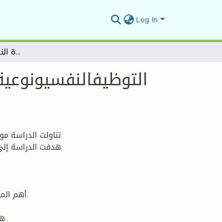
Log In
التوظيفالنفسيونوعيةالنسقالعائليلدىالطالبةالجامعيةالمطلقة دراسة عيادية بمركز المساعدة النفسية بجامعة المسيلة
التوظيفالنفسيونوعيةا
تناولت الدراسة م
هدفت الدراسة إلى