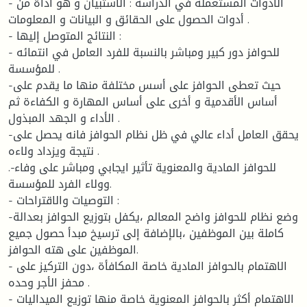
- الأدوات المستعملة في الدراسة : الاستبيان و هو أداة من
أدوات الحصول على الحقائق و البيانات و المعلومات .
- النتائج المتوصل إليها :
- للحوافز دور كبير ومباشر بالنسبة للفرد العامل في انتمائه
للمؤسسة .
-حيث تعطى الحوافز على أسس مختلفة منها ما يقدم على
أساس الأقدمية و أخرى على أساس المهارة و الكفاءة ثم
الأداء و الجهد المبذول .
-يحقق العامل أداء عالي في ظل نظام الحوافز فانه يحصل على
نتيجة ويزداد ولاءه .
.-للحوافز المادية والمعنوية تأثير ايجابي ومباشر على وفاء
وولاء الفرد للمؤسسة.
- التوصيات والاقتراحات :
-وضع نظام للحوافز واضح المعالم ،يكفل بتوزيع الحوافز بعدالة
كاملة بين الموظفين ،بالإضافة إلى ترسيخ مبدأ حصول جميع
الموظفين على هته الحوافز.
- الاهتمام بالحوافز المادية خاصة المكافأة ،دون التركيز على
محفز الأجر وحده .
- الاهتمام أكثر بالحوافز المعنوية خاصة منها توزيع الميداليات