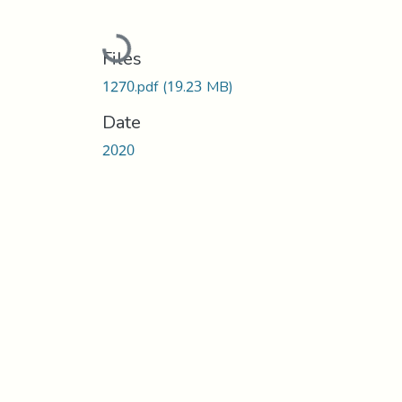
Loading...
Files
1270.pdf
(19.23 MB)
Date
2020