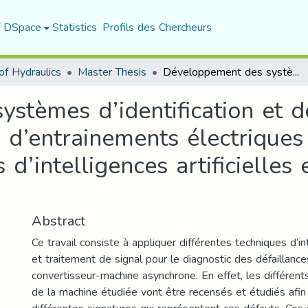
f DSpace
Statistics
Profils des Chercheurs
f Hydraulics
Master Thesis
Développement des systèmes d’identification et de localisation des défauts des systèmes d’entrainements électriques en utilisant différentes techniques d’intelligences artificielles et traitement de signal
tèmes d’identification et de
d’entrainements électriques 
 d’intelligences artificielles
Abstract
Ce travail consiste à appliquer différentes techniques d’inte
et traitement de signal pour le diagnostic des défaillance
convertisseur-machine asynchrone. En effet, les différen
de la machine étudiée vont être recensés et étudiés afin 