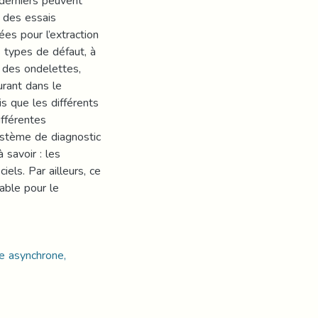
 derniers peuvent
r des essais
ées pour l’extraction
s types de défaut, à
e des ondelettes,
urant dans le
is que les différents
ifférentes
système de diagnostic
 savoir : les
els. Par ailleurs, ce
able pour le
ne asynchrone,