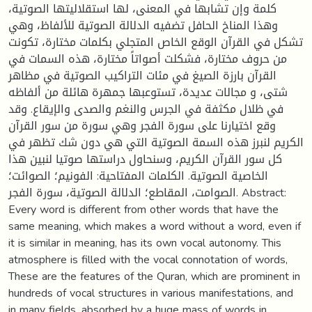
كلمة وإن تشابها في المعنى، لها استقلاليتها الصوتية،
وهذا المناخ الحافل تضفيه الدلالة الصوتية للألفاظ، وهي
تشكل في القرآن الوقع الخاص المتجلي بكلمات مختارة، تكونت
من حروف مختارة، فشكلت أصواتاً مختارة، هذه السمات في
القرآن بارزة الصيغ في مئات التراكيب الصوتية في مظاهر
شتى، و مجالات عديدة، تستوعبها جمهرة هائلة من ألفاظه
في ظلال مكثفة في الجرس والنغم والصدى والإيقاع. وقد
وقع اختيارنا على سورة الفجر وهي سورة من سور القرآن
الكريم لنبرز هذه السمة الصوتية التي هي دون شك تظهر في
كل سور القرآن الكريم، وسنحاول دراستها صوتيا لنبين هذا
الخاصية الصوتية. الكلمات المفتاحية: الفونيم؛ الصوائت؛
الصوامت، المقاطع؛ الدلالة الصوتية، سورة الفجر. Abstract:
Every word is different from other words that have the
same meaning, which makes a word without a word, even if
it is similar in meaning, has its own vocal autonomy. This
atmosphere is filled with the vocal connotation of words,
These are the features of the Quran, which are prominent in
hundreds of vocal structures in various manifestations, and
in many fields, absorbed by a huge mass of words in