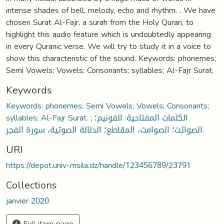
intense shades of bell, melody, echo and rhythm. . We have
chosen Surat Al-Fajr, a surah from the Holy Quran, to
highlight this audio feature which is undoubtedly appearing
in every Quranic verse. We will try to study it in a voice to
show this characteristic of the sound. Keywords: phonemes;
Semi Vowels; Vowels; Consonants; syllables; Al-Fajr Surat.
Keywords
Keywords: phonemes; Semi Vowels; Vowels; Consonants;
syllables; Al-Fajr Surat. ; الكلمات المفتاحية: الفونيم؛
الصوائت؛ الصوامت، المقاطع؛ الدلالة الصوتية، سورة الفجر.
URI
https://depot.univ-msila.dz/handle/123456789/23791
Collections
janvier 2020
Full item page