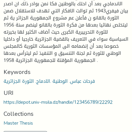
الاندماجي بعد أن احتك بالوطنين فكا نمن بوادر ذلك ان اصدر
بيان فيفري1943 ثم توالت الافكار التي تهدف للاستقلال ضمن
الثورة بالقانو ن فأعلن عم مشروع الجمهورية الجزائر ية ثم
ليتخلص نهائيا بعدها من فكرة الثورة بالقانو لينضم سنة 1956
للثورة التحرييرية الكبرى حيث أضاف الكثير لها بخيرته
السياسية سواء في التعريف بالقضية الجزائرية خارجيا أو داخليا
خصوصا بعد أن إنضمامه الى المؤسسات الثورية كالمجلس
الوطني للثورة ثم لجنة التنسيق و التنفيذ ثم ليترأس بعدها
الجمهورية المؤقتة للجمهورية الجزائرية 1958 .
Keywords
فرحات عباس. الوطنية .الادماج. الثورة الجزائرية
URI
https://depot.univ-msila.dz/handle/123456789/22292
Collections
Master Thesis