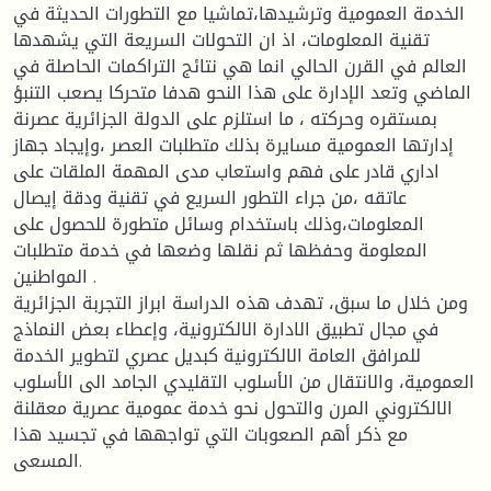
الخدمة العمومية وترشيدها،تماشيا مع التطورات الحديثة في
تقنية المعلومات، اذ ان التحولات السريعة التي يشهدها
العالم في القرن الحالي انما هي نتائج التراكمات الحاصلة في
الماضي وتعد الإدارة على هذا النحو هدفا متحركا يصعب التنبؤ
بمستقره وحركته ، ما استلزم على الدولة الجزائرية عصرنة
إدارتها العمومية مسايرة بذلك متطلبات العصر ،وإيجاد جهاز
اداري قادر على فهم واستعاب مدى المهمة الملقات على
عاتقه ،من جراء التطور السريع في تقنية ودقة إيصال
المعلومات،وذلك باستخدام وسائل متطورة للحصول على
المعلومة وحفظها ثم نقلها وضعها في خدمة متطلبات
المواطنين .
ومن خلال ما سبق، تهدف هذه الدراسة ابراز التجربة الجزائرية
في مجال تطبيق الادارة الالكترونية، وإعطاء بعض النماذج
للمرافق العامة الالكترونية كبديل عصري لتطوير الخدمة
العمومية، والانتقال من الأسلوب التقليدي الجامد الى الأسلوب
الالكتروني المرن والتحول نحو خدمة عمومية عصرية معقلنة
مع ذكر أهم الصعوبات التي تواجهها في تجسيد هذا
المسعى.