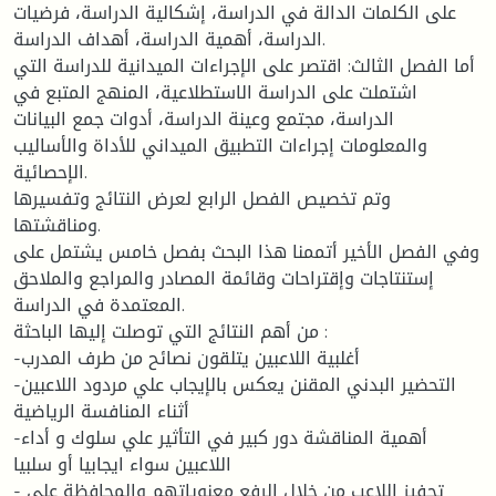
على الكلمات الدالة في الدراسة، إشكالية الدراسة، فرضيات
الدراسة، أهمية الدراسة، أهداف الدراسة.
أما الفصل الثالث: اقتصر على الإجراءات الميدانية للدراسة التي
اشتملت على الدراسة الاستطلاعية، المنهج المتبع في
الدراسة، مجتمع وعينة الدراسة، أدوات جمع البيانات
والمعلومات إجراءات التطبيق الميداني للأداة والأساليب
الإحصائية.
وتم تخصيص الفصل الرابع لعرض النتائج وتفسيرها
ومناقشتها.
وفي الفصل الأخير أتممنا هذا البحث بفصل خامس يشتمل على
إستنتاجات وإقتراحات وقائمة المصادر والمراجع والملاحق
المعتمدة في الدراسة.
من أهم النتائج التي توصلت إليها الباحثة :
-أغلبية اللاعبين يتلقون نصائح من طرف المدرب
-التحضير البدني المقنن يعكس بالإيجاب علي مردود اللاعبين
أثناء المنافسة الرياضية
-أهمية المناقشة دور كبير في التأثير علي سلوك و أداء
اللاعبين سواء ايجابيا أو سلبيا
- تحفيز اللاعب من خلال الرفع معنوياتهم والمحافظة علي