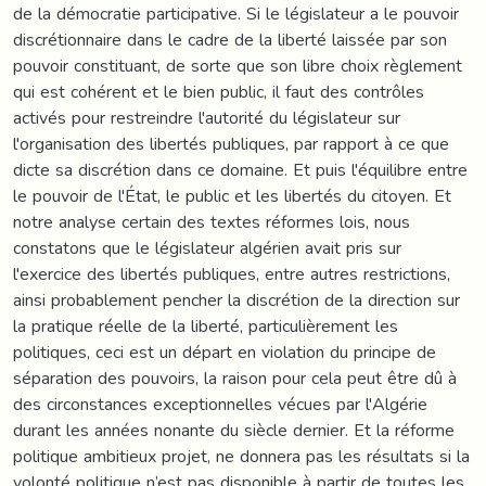
de la démocratie participative. Si le législateur a le pouvoir
discrétionnaire dans le cadre de la liberté laissée par son
pouvoir constituant, de sorte que son libre choix règlement
qui est cohérent et le bien public, il faut des contrôles
activés pour restreindre l'autorité du législateur sur
l'organisation des libertés publiques, par rapport à ce que
dicte sa discrétion dans ce domaine. Et puis l'équilibre entre
le pouvoir de l'État, le public et les libertés du citoyen. Et
notre analyse certain des textes réformes lois, nous
constatons que le législateur algérien avait pris sur
l'exercice des libertés publiques, entre autres restrictions,
ainsi probablement pencher la discrétion de la direction sur
la pratique réelle de la liberté, particulièrement les
politiques, ceci est un départ en violation du principe de
séparation des pouvoirs, la raison pour cela peut être dû à
des circonstances exceptionnelles vécues par l'Algérie
durant les années nonante du siècle dernier. Et la réforme
politique ambitieux projet, ne donnera pas les résultats si la
volonté politique n’est pas disponible à partir de toutes les