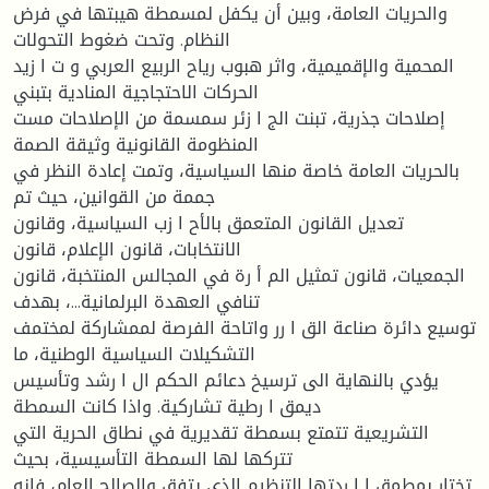
والحريات العامة، وبين أن يكفل لمسمطة هيبتها في فرض
النظام. وتحت ضغوط التحولات
المحمية والإقميمية، واثر هبوب رياح الربيع العربي و ت ا زيد
الحركات الاحتجاجية المنادية بتبني
إصلاحات جذرية، تبنت الج ا زئر سمسمة من الإصلاحات مست
المنظومة القانونية وثيقة الصمة
بالحريات العامة خاصة منها السياسية، وتمت إعادة النظر في
جممة من القوانين، حيث تم
تعديل القانون المتعمق بالأح ا زب السياسية، وقانون
الانتخابات، قانون الإعلام، قانون
الجمعيات، قانون تمثيل الم أ رة في المجالس المنتخبة، قانون
تنافي العهدة البرلمانية...، بهدف
توسيع دائرة صناعة الق ا رر واتاحة الفرصة لممشاركة لمختمف
التشكيلات السياسية الوطنية، ما
يؤدي بالنهاية الى ترسيخ دعائم الحكم ال ا رشد وتأسيس
ديمق ا رطية تشاركية. واذا كانت السمطة
التشريعية تتمتع بسمطة تقديرية في نطاق الحرية التي
تتركها لها السمطة التأسيسية، بحيث
تختار بمطمق إ ا ردتها التنظيم الذي يتفق والصالح العام، فإنه