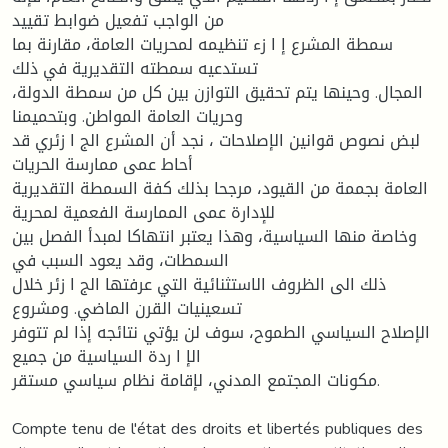
من الواجب تفعيل ضوابط تقييد
سمطة المشرع إ ا زء تنظيمه لمحريات العامة، مقارنة بما
تستدعيه سمطته التقديرية في ذلك
المجال. وحينها يتم تحقيق التوازن بين كل من سمطة الدولة،
وحريات العامة المواطن. وبتحميمنا
لبض نصوص قوانين الإصلاحات ، نجد أن المشرع الج ا زئري قد
أحاط عمى ممارسة الحريات
العامة بجممة من القيود، مرجحا بذلك كفة السمطة التقديرية
للإدارة عمى الممارسة الفعمية لمحرية
وخاصة منها السياسية، وهذا يعتبر انتهاكا لمبدأ الفصل بين
السمطات، وقد يعود السبب في
ذلك الى الظروف الاستثنائية التي عرفتها الج ا زئر خلال
تسعينيات القرن الماضي. ومشروع
الإصلاح السياسي الطموح، سوف لن يؤتي نتائجه إذا لم تتوفر
الإ ا ردة السياسية من جميع
مكونات المجتمع المدني، لإقامة نظام سياسي مستقر.
Compte tenu de l'état des droits et libertés publiques des