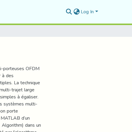
Log In
ulti-porteuses OFDM
r à des
iples. La technique
ulti-trajet large
imples à égaliser.
des systèmes multi-
ion porte
de MATLAB d’un
 Algorithm) dans un