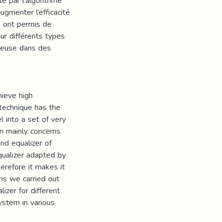
é par l’algorithme
gmenter l’efficacité
s ont permis de
ur différents types
teuse dans des
hieve high
technique has the
 into a set of very
on mainly concerns
d equalizer of
ualizer adapted by
erefore it makes it
ons we carried out
izer for different
ystem in various