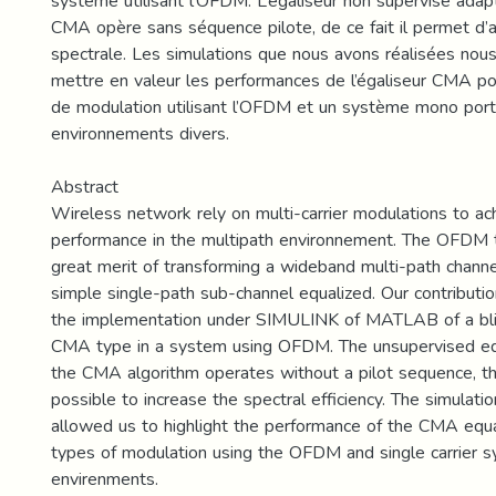
système utilisant l’OFDM. L’égaliseur non supervisé adapt
CMA opère sans séquence pilote, de ce fait il permet d’au
spectrale. Les simulations que nous avons réalisées nou
mettre en valeur les performances de l’égaliseur CMA po
de modulation utilisant l’OFDM et un système mono por
environnements divers.
Abstract
Wireless network rely on multi-carrier modulations to ac
performance in the multipath environnement. The OFDM 
great merit of transforming a wideband multi-path channel
simple single-path sub-channel equalized. Our contributi
the implementation under SIMULINK of MATLAB of a blin
CMA type in a system using OFDM. The unsupervised eq
the CMA algorithm operates without a pilot sequence, th
possible to increase the spectral efficiency. The simulati
allowed us to highlight the performance of the CMA equal
types of modulation using the OFDM and single carrier s
envirenments.