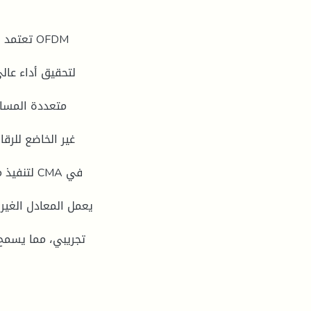
تع OFDM
لتحقيق أداء عال
متعددة المسار
غير الخاضع للرقا
تجريبي، مما يسمح 