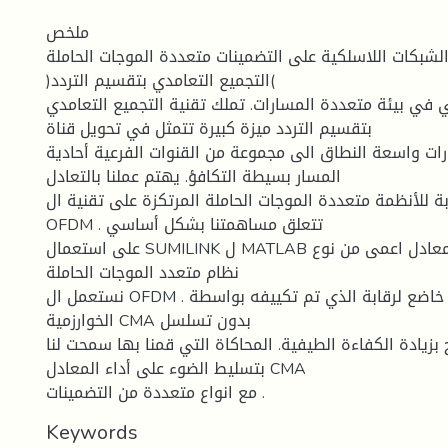
ملخص
تمد الشبكات اللاسلكية على التضمينات متعددة الموجات الحاملة
)التجميع التعامدي بتقسيم التردد(
ي في بيئة متعددة المسارات. تملك تقنية التجميع التعامدي
بتقسيم التردد ميزة كبيرة تتمثل في تحويل قناة
ات واسعة النطاق الى مجموعة من القنوات الفرعية أحادية
المسار بسيطة التكافؤ. يهتم عملنا بالتعادل
بة للأنظمة متعددة الموجات الحاملة المرتكزة على تقنية ال
OFDM . تتعلق مساهمتنا بشكل أساسي
على استعمال SUMILINK ل MATLAB لتنفيذ معادل اعمى من نوع CMA في
نظام متعدد الموجات الحاملة
نستعمل ال OFDM . يعمل المعادل الغير خاضع لرقابة الذي تم تكييفه بواسطة
الخوارزمية CMA بدون تسلسل
بزيادة الكفاءة الطيفية. المحاكاة التي قمنا بها سمحت لنا
بتسليط الضوء على أداء المعادل CMA
مع انواع متعددة من التضمينات .
Keywords