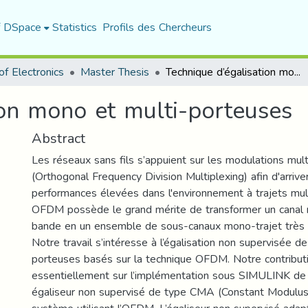
f DSpace
Statistics
Profils des Chercheurs
f Electronics
Master Thesis
Technique d’égalisation mono et multi-porteuses
ion mono et multi-porteuses
Abstract
Les réseaux sans fils s’appuient sur les modulations m
(Orthogonal Frequency Division Multiplexing) afin d'arrive
performances élevées dans l'environnement à trajets mult
OFDM possède le grand mérite de transformer un canal m
bande en un ensemble de sous-canaux mono-trajet très s
Notre travail s’intéresse à l’égalisation non supervisée 
porteuses basés sur la technique OFDM. Notre contribut
essentiellement sur l’implémentation sous SIMULINK 
égaliseur non supervisé de type CMA (Constant Modulus