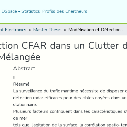
f DSpace
Statistics
Profils des Chercheurs
f Electronics
Master Thesis
Modélisation et Détection CFAR dans un Clutter de la Mer de Distribution Weibull Mélangée
ction CFAR dans un Clutter 
 Mélangée
Abstract
II
Résumé
La surveillance du trafic maritime nécessite de dispose
détection radar efficaces pour des cibles noyées dans un
stationnaire.
Plusieurs facteurs contribuent dans les caractéristiques s
de mer
tels que, l’agitation de la surface, la corrélation spatio-