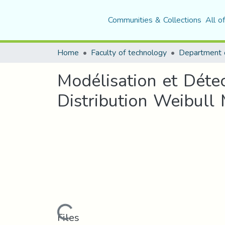
Communities & Collections
All o
Home
Faculty of technology
Department o
Modélisation et Déte
Distribution Weibull
Loading...
Files