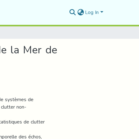
Log In
de la Mer de
r de systèmes de
 clutter non-
tatistiques de clutter
temporelle des échos,