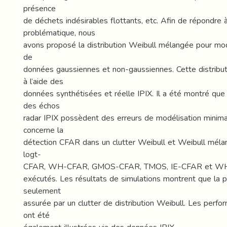
présence
de déchets indésirables flottants, etc. Afin de répondre 
problématique, nous
avons proposé la distribution Weibull mélangée pour mod
de
données gaussiennes et non-gaussiennes. Cette distribu
à l’aide des
données synthétisées et réelle IPIX. Il a été montré que 
des échos
radar IPIX possèdent des erreurs de modélisation minima
concerne la
détection CFAR dans un clutter Weibull et Weibull mélan
logt-
CFAR, WH-CFAR, GMOS-CFAR, TMOS, IE-CFAR et WH
exécutés. Les résultats de simulations montrent que la 
seulement
assurée par un clutter de distribution Weibull. Les perf
ont été