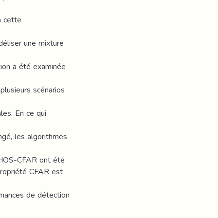
à cette
éliser une mixture
tion a été examinée
plusieurs scénarios
les. En ce qui
gé, les algorithmes
OS-CFAR ont été
propriété CFAR est
ormances de détection