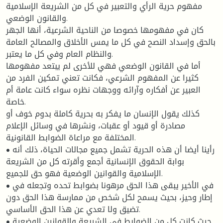
مفهوم حرية الرأي والتعبير في كل من الشريعة الإسلامية
والقانون الوضعي.
كان في مفهومها خصوصا من الناحية الشرعية، أنها الجهر
بالحق وإسداد النصح في كل ما يمس الأخلاق والمصالح العامة
والنظام العام وفي كل ما يعتبر.
أما في القانون الوضعي فهي للأخرى لم يبتعد مفهومها
كثيرا عن المفهوم الشرعي، فكانت تعني تمكين الفرد من
العبير عن أفكاره وآرائه ووجهات نظره سواء كانت عامة أم
خاصة.
كذلك يقول الإنسان ما يفكر به بحرية كاملة بدوم خوف أو
مصادرة أو قيود أو عقبات، ونشرها في وسائل الإعلام
المختلفة مع مراعاة الضوابط القانونية.
• رأينا أيضا أن هذه الحرية تشمل جميع مجالات الحياة، ذلك أنه
بوابة الحقوق الإنسانية أجمع وأقرته كل من الشريعة
الإسلامية والقوانين الوضعية فهو حق للجميع.
• في الأخير يبقى هذا الحق مرهونا بضوابط تحده وتجعله في
إطار وحيز، بحيث يسمح لكل شخص من ممارسة هذا الحق دون
تضيق ولا تعدي عن هذا الحق الأساسي.
• حيث كانت كل من الضوابط في الشريعة والقوانين الوضعية