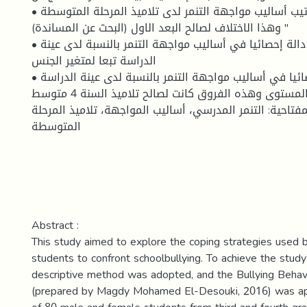
• هناك اختلاف في ترتيب أساليب مواجهة التنمر لدى تلاميذ المرحلة المتوسطة
" وهذا الاختلاف لصالح البعد الاول (البحث عن المساندة)
• عدم وجود فروق دالة إحصائيا في أساليب مواجهة التنمر بالنسبة لدى عينة
الدراسة تبعا لمتغير الجنس
• وجود فروق دالة إحصائيا في أساليب مواجهة التنمر بالنسبة لدى عينة الدراسة
تبعا لمتغير المستوى وهذه الفروق كانت لصالح تلاميذ السنة 4 متوسط
مفتاحية: التنمر المدرسي، أساليب المواجهة، تلاميذ المرحلة
المتوسطة
Abstract :
This study aimed to explore the coping strategies used 
students to confront schoolbullying. To achieve the study
descriptive method was adopted, and the Bullying Behav
(prepared by Magdy Mohamed El-Desouki, 2016) was ap