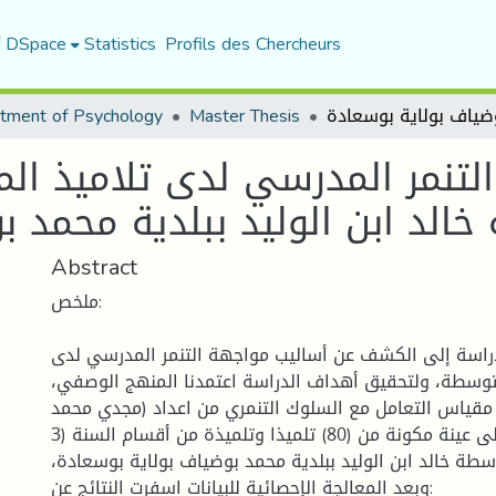
f DSpace
Statistics
Profils des Chercheurs
tment of Psychology
Master Thesis
لتنمر المدرسي لدى تلاميذ ال
خالد ابن الوليد ببلدية محمد 
Abstract
ملخص:
اسة إلى الكشف عن أساليب مواجهة التنمر المدرسي لدى
لمتوسطة، ولتحقيق أهداف الدراسة اعتمدنا المنهج الوصفي
 مقياس التعامل مع السلوك التنمري من اعداد (مجدي محمد
الدسوقي،2016)، على عينة مكونة من (80) تلميذا وتلميذة من أقسام السنة (3
توسطة خالد ابن الوليد ببلدية محمد بوضياف بولاية بوسعادة
وبعد المعالجة الإحصائية للبيانات اسفرت النتائج عن: