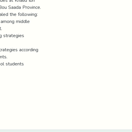
des at Khalid Ibn
Bou Saada Province.
ealed the following:
es among middle
t.
ng strategies
strategies according
nts.
ool students