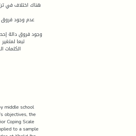
الكلمات ال
by middle school
’s objectives, the
ior Coping Scale
plied to a sample