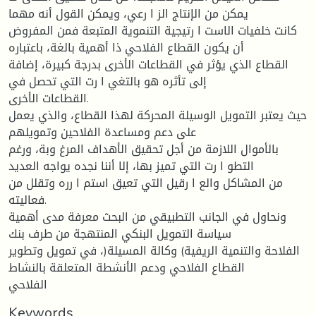
يمكن من الإنتاج الز ا رعي، ويمكن القول أنه مهما
كانت خلفيات الاست ا رتيجية التنموية المتبعة فمن المفروض
أن يكون القطاع الفلاحي ذا أهمية بالغة، باعتباره
القطاع الذي يؤثر في القطاعات الأخرى بدرجة كبيرة، إضافة
إلى تأثره هو بالتغي ا رت التي تحصل في
القطاعات الأخرى.
حيث يعتبر التمويل الوسيلة المحركة لهذا القطاع، والذي يعمل
على دعم ومساعدة الفلاحين وتمويلهم
بالأموال اللازمة من أجل تحقيق الأهداف المرغ وبة، ورغم
التطو ا رت التي تميز بها، إلا أننا نجده يواجه العديد
من المشاكل والع ا رقيل التي تعيق استم ا رره وتقلل من
فعاليته.
ونحاول في الجانب التطبيقي من البحث معرفة مدى أهمية
سياسة التمويل البنكي المنتهجة من طرف بنك
الفلاحة والتنمية الريفية) وكالة المسيلة(، في تمويل وتطوير
القطاع الفلاحي ودعم الأنشطة المتعلقة بالنشاط
الفلاحي
Keywords