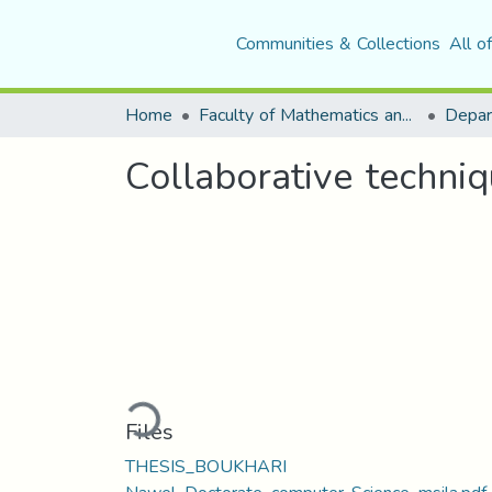
Communities & Collections
All o
Home
Faculty of Mathematics and Computer Science
Collaborative techniq
Loading...
Files
THESIS_BOUKHARI