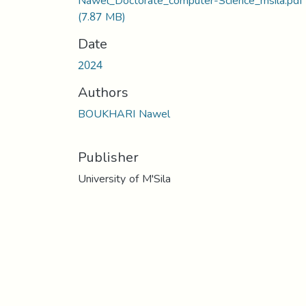
Nawel_Doctorate_computer-Science_msila.pdf
(7.87 MB)
Date
2024
Authors
BOUKHARI Nawel
Publisher
University of M'Sila