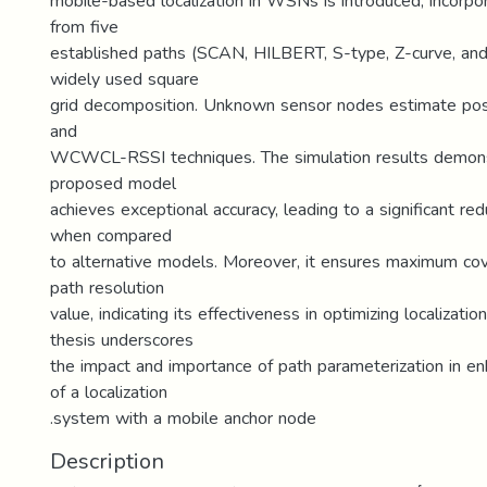
mobile-based localization in WSNs is introduced, incorpo
from five
established paths (SCAN, HILBERT, S-type, Z-curve, and
widely used square
grid decomposition. Unknown sensor nodes estimate pos
and
WCWCL-RSSI techniques. The simulation results demons
proposed model
achieves exceptional accuracy, leading to a significant redu
when compared
to alternative models. Moreover, it ensures maximum co
path resolution
value, indicating its effectiveness in optimizing localizat
thesis underscores
the impact and importance of path parameterization in en
of a localization
.system with a mobile anchor node
Description