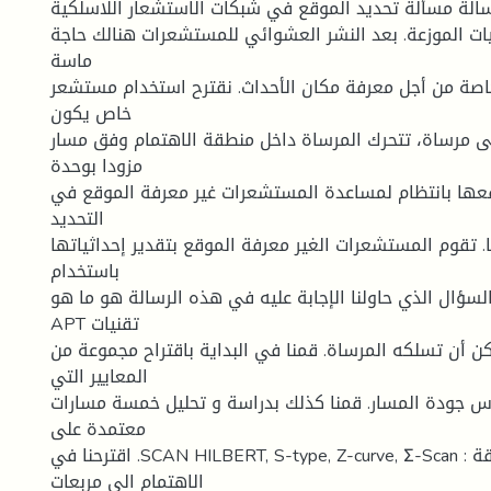
ة مسألة تحديد الموقع في شبكات الاستشعار اللاسلكية
يات الموزعة. بعد النشر العشوائي للمستشعرات هنالك حاجة
ماسة
صة من أجل معرفة مكان الأحداث. نقترح استخدام مستشعر
خاص يكون
يسمى مرساة، تتحرك المرساة داخل منطقة الاهتمام وفق مسار ،GPS  و
مزودا بوحدة
عها بانتظام لمساعدة المستشعرات غير معرفة الموقع في
التحديد
ا. تقوم المستشعرات الغير معرفة الموقع بتقدير إحداثياتها
باستخدام
السؤال الذي حاولنا الإجابة عليه في هذه الرسالة هو ما هو .WCWCL-RSSI 
APT تقنيات
 أن تسلكه المرساة. قمنا في البداية باقتراح مجموعة من
المعايير التي
س جودة المسار. قمنا كذلك بدراسة و تحليل خمسة مسارات
معتمدة على
اقترحنا في .SCAN HILBERT, S-type, Z-curve, Σ-Scan : تقسيم منطقة
الاهتمام الى مربعات