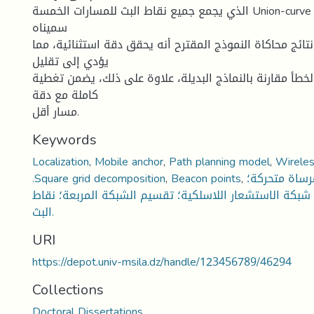
الذي يجمع جميع نقاط البث للمسارات الخمسة Union-curve النهاية مسارا جديدا
سميناه
تائج محاكاة النموذج المقترح أنه يحقق دقة استثنائية، مما
يؤدي إلى تقليل
خطأ مقارنة بالنماذج البديلة، علاوة على ذلك، يضمن تغطية
كاملة مع دقة
مسار أقل.
Keywords
Localization
,
Mobile anchor
,
Path planning model
,
Wireles
.Square grid decomposition
,
Beacon points
,
رساة متحركة؛
شبكة الاستشعار اللاسلكية؛ تقسيم الشبكة المربعة؛ نقاط
البث.
URI
https://depot.univ-msila.dz/handle/123456789/46294
Collections
Doctoral Dissertations