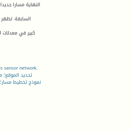
السابقة. تظهر ن
كبير في معدلات ال
s sensor network
,
تحديد الموقع؛ م
نموذج تخطيط مسار؛ 