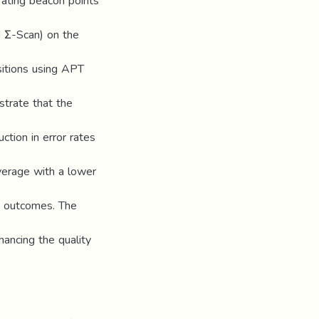
rating beacon points
 Σ-Scan) on the
itions using APT
trate that the
ction in error rates
verage with a lower
ion outcomes. The
hancing the quality