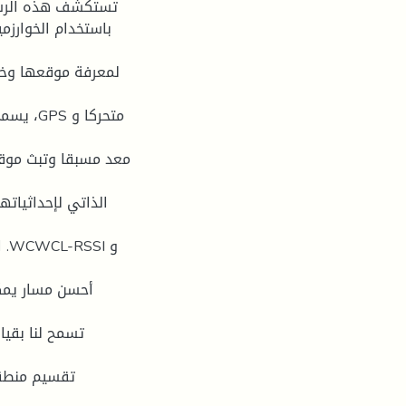
تستكشف هذه الرسال
باستخدام الخوارزم
لمعرفة موقعها وخا
متحركا
معد مسبقا وتبث موق
الذاتي لإحداثياته
و
أحسن مسار يمكن
تسمح لنا بقيا