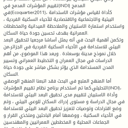
تقييم المؤشرات المدمج في(INDI) المدمج
في(Ecoquartier2011)، كأداة لقياس مؤشرات الاستدامة
البيئية والاجتماعية والاقتصادية للأحياء السكنية الفردية ،
واستخدام استمارة الاستبيان والملاحظة الميدانية والمخططات
العمرانية بهدف تحسين جودة حياة السكان.
وتكمن أهمية البحث في أنه يمثل أساسًا مرجعيا لتحقيق البعد
البيئي للاستدامة في الأحياء السكنية الفردية في الجزائر،من
خلال نموذج مدينة بوسعادة . ويعد هذا الموضوع، من أهم
الدراسات في مجال العمران و التخطيط العمراني وتسيير
المدن المستدامة الذي يؤثر بشكل مباشر على جودة حياة
السكان.
أما المنهج المتبع في البحث فقد اتبعنا المنهج الوصفي
التحليلي.كما تم استخدام برنامج نظام تقييم المؤشرات(INDI)،
وأداة الاستبيان لتقييم مدى تحقيق البعد البيئي للاستدامة
في مجال الدراسة و مستوى إدراك السكان للوعي البيئي ، وتم
وضع اقتراحات وتوصيات لتعزيز تحقيق البعد البيئي للاستدامة
في الأحياء السكنية ، ووضعها أمام الباحثين ومتخذي القرار و
الجماعات المحلية و المخططين العمرانيين والمهندسين