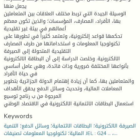
يجعل منها
الوسيلة الجيدة التي تربط مختلف العلاقات بين المتعاملين
بها، الأفراد، المصارف، المؤسسات؛ والذين تكون معظم
أعمالهم في بيئة غير تقليدية
تحكمها قواعد إلكترونية، وتعتمد كثيراً في تطورها على
تكنولوجيا المعلومات و استخداماتها من طرف المصارف
التقليدية المتحولة إلى الصيرفة
الالكترونية. وخلصت الدراسة إلى أن البطاقة الالكترونية
بأنواعها المختلفة ضرورية وذات فائدة، وهي عامل أساسي
في حياة الأفراد
والمتعاملين بها، كما أن زيادة إهتمام الدولة الجزائرية بتطوير
المعاملات المالية، وتحديث وسائل الدفع يحقق الأهداف
المرجوة من ب رنامج توسيع
استعمال البطاقات الائتمانية الالكترونية في الاقتصاد الوطني
Keywords
الصيرفة الالكترونية؛ البطاقات الائتمانية؛ وسائل الدفع؛ التنمية
المالية؛ تكنولوجيا المعلومات تصنيفات JEL : G24 ... ،....