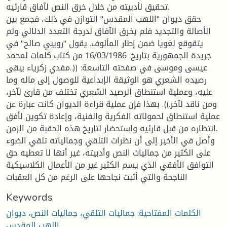
تحقيق لأدبيته من خلال خرق النص لآفاق قارئيه.
حقق ديوان ''اللهب المقدس'' التوازن في ذلك، فجمع بين
الأصالة والتجديد فلم يخرق الآفاق لدرجة التعدد الدلالي ولم
يتقوقع لغويا ضمن إطار المألوف. يقول ''رويبي صالح'' في
جريدة الجمهورية بتاريخ: 16/03/1986 من كتاب كلمات لمحمد
عيسى وموسى في صفحته التاسعة: ((..مفدي زكرياء يبقى
رصيده الشعري هو الوثيقة الإبداعية للوصول إلى ماله وما
عليه، وعملية استنطاق الرصيد الشعري تختلف من قارئ لآخر،
ومن ناقد لآخر.)). بهذا فإن عملية قراءة الديوان كانت عبارة عن
عملية استنطاق لحمولاته الفكرية والفنية، وإعادة تكوين لأفق
انتظاره من قبل قارئيه واستحضار لتاريخ هذه الحقبة من الزمن.
وأصل في الأخير إلى أن نظرات التلقي وجمالياته تلقي الضوء
على الكثير من جماليات النص وأدبيته، غير أنها لا تعطيه حق
التوافق الأفقي الذي يسم الكثير غير من الأعمال الكلاسيكية
الناجحة والتي أثبت نجاحها على الرغم من كل العقبات
Keywords
الكلمات المفتاحية: جماليات التلقي، جماليات النص، ديوان
اللهب المقدس