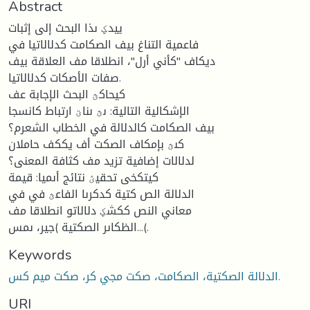
Abstract
ييدؼ ىذا البحث إلى إثبات
فاعمية التناغ بيف الصكامت كدلالاتيا في
ديكاف "كأني أرل"، انطلاقا مف العلاقة بيف
صفات الأصكات كدلالاتيا.
كيحاكؿ البحث الإجابة عف
الإشكالية التالية: ىؿ ىناؾ ارتباط كانسجا
بيف الصكامت كالدلالة في الخطاب الشعرم؟
كىؿ بإمكاف الصكت أف يككف حاملان
لدلالات إضافية تزيد مف كثافة المعنى؟
كيتكخى تحقيؽ نتائج أىميا: قيمة
الدلالة الص كتية كدكرىا الفاعؿ في في
معاني النص ككشؼ دلالاتو انطلاقا مف
الظكاىر الصكتية )جير، ىمس...(.
Keywords
الدلالة الصكتية، الصكامت، صكت مجي كر، صكت ميم كس.
URI