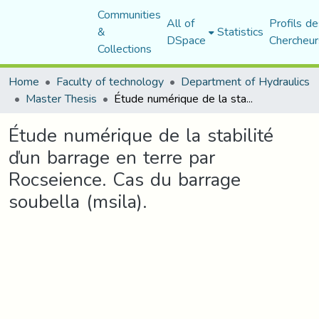
Communities
All of
Profils de
&
Statistics
DSpace
Chercheur
Collections
Home
Faculty of technology
Department of Hydraulics
Master Thesis
Étude numérique de la stabilité ďun barrage en terre par Rocseience. Cas du barrage soubella (msila).
Étude numérique de la stabilité
ďun barrage en terre par
Rocseience. Cas du barrage
soubella (msila).