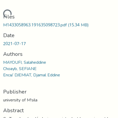
Loading...
Files
M1433058963.191635098723.pdf
(15.34 MB)
Date
2021-07-17
Authors
MAYOUFI, Salaheddine
Choayb, SEFIANE
Enca/ DJEMIAT, Djamal Eddine
Publisher
university of M'sila
Abstract