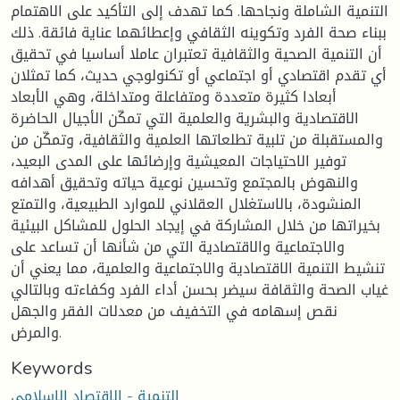
التنمية الشاملة ونجاحها. كما تهدف إلى التأكيد على الاهتمام
ببناء صحة الفرد وتكوينه الثقافي وإعطائهما عناية فائقة. ذلك
أن التنمية الصحية والثقافية تعتبران عاملا أساسيا في تحقيق
أي تقدم اقتصادي أو اجتماعي أو تكنولوجي حديث، كما تمثلان
أبعادا كثيرة متعددة ومتفاعلة ومتداخلة، وهي الأبعاد
الاقتصادية والبشرية والعلمية التي تمكّن الأجيال الحاضرة
والمستقبلة من تلبية تطلعاتها العلمية والثقافية، وتمكّن من
توفير الاحتياجات المعيشية وإرضائها على المدى البعيد،
والنهوض بالمجتمع وتحسين نوعية حياته وتحقيق أهدافه
المنشودة، بالاستغلال العقلاني للموارد الطبيعية، والتمتع
بخيراتها من خلال المشاركة في إيجاد الحلول للمشاكل البيئية
والاجتماعية والاقتصادية التي من شأنها أن تساعد على
تنشيط التنمية الاقتصادية والاجتماعية والعلمية، مما يعني أن
غياب الصحة والثقافة سيضر بحسن أداء الفرد وكفاءته وبالتالي
نقص إسهامه في التخفيف من معدلات الفقر والجهل
والمرض.
Keywords
التنمية - الاقتصاد الاسلامي