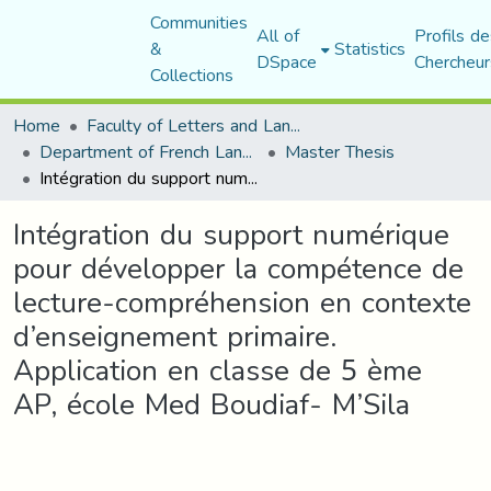
Communities
All of
Profils de
&
Statistics
DSpace
Chercheur
Collections
Home
Faculty of Letters and Languages
Department of French Language and Literature
Master Thesis
Intégration du support numérique pour développer la compétence de lecture-compréhension en contexte d’enseignement primaire. Application en classe de 5 ème AP, école Med Boudiaf- M’Sila
Intégration du support numérique
pour développer la compétence de
lecture-compréhension en contexte
d’enseignement primaire.
Application en classe de 5 ème
AP, école Med Boudiaf- M’Sila