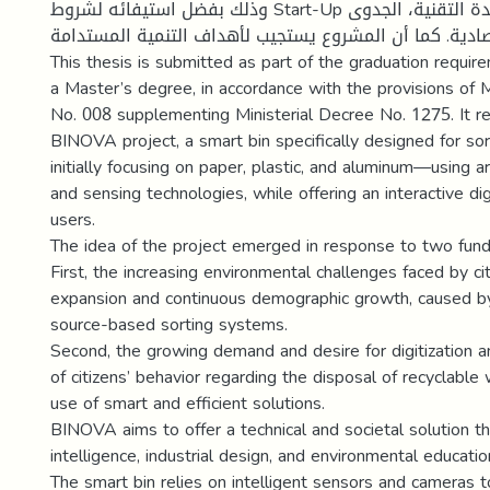
وذلك بفضل استيفائه لشروط Start-Up من حيث الابتكار، الجدة التقنية، الجدوى
صادية. كما أن المشروع يستجيب لأهداف التنمية المستدامة
This thesis is submitted as part of the graduation requir
a Master’s degree, in accordance with the provisions of M
No. 008 supplementing Ministerial Decree No. 1275. It r
BINOVA project, a smart bin specifically designed for s
initially focusing on paper, plastic, and aluminum—using arti
and sensing technologies, while offering an interactive dig
users.
The idea of the project emerged in response to two fun
First, the increasing environmental challenges faced by ci
expansion and continuous demographic growth, caused by 
source-based sorting systems.
Second, the growing demand and desire for digitization
of citizens’ behavior regarding the disposal of recyclable
use of smart and efficient solutions.
BINOVA aims to offer a technical and societal solution tha
intelligence, industrial design, and environmental educatio
The smart bin relies on intelligent sensors and cameras t