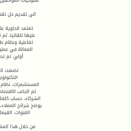
سلوكيات المواطنين ف
تعتمد الحاوية عل
عليها تلقائيا، ثم
تفاعلية ونظام ط
الفعالة في عملي
أولي. تم تص
تضمنت الم
التكنولو،
المستشعرات، نظ...).
ثم الجانب الاقتصا
الشركاء، حساب كلفة ال
القنوات، القيمة
من خلال هذا الم،