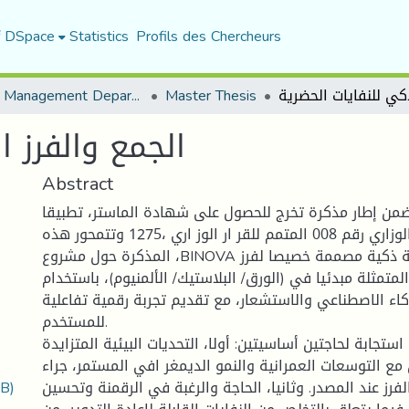
f DSpace
Statistics
Profils des Chercheurs
Urban Management Department
Master Thesis
الجمع والفرز ا
Abstract
ضمن إطار مذكرة تخرج للحصول على شهادة الماستر، تطبيقا
لأحكام القرار الوزاري رقم 008 المتمم للقر ار الوز اري ،1275 وتتمحور هذه
المذكرة حول مشروع ،BINOVA وهي عبارة عن حاوية ذكية مصممة خصيصا لفرز
المتمثلة مبدئيا في (الورق/ البلاستيك/ الألمنيوم)، باستخدام
كاء الاصطناعي والاستشعار، مع تقديم تجربة رقمية تفاعلية
للمستخدم.
تجابة لحاجتين أساسيتين: أولا، التحديات البيئية المتزايدة
مع التوسعات العمرانية والنمو الديمغر افي المستمر، جراء
MB)
ز عند المصدر. وثانيا، الحاجة والرغبة في الرقمنة وتحسين