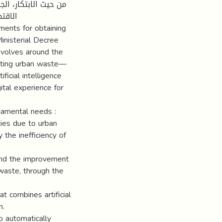
الاقت
ements for obtaining
inisterial Decree
evolves around the
orting urban waste—
ficial intelligence
ital experience for
damental needs :
ties due to urban
the inefficiency of
 and the improvement
 waste, through the
t combines artificial
n.
o automatically