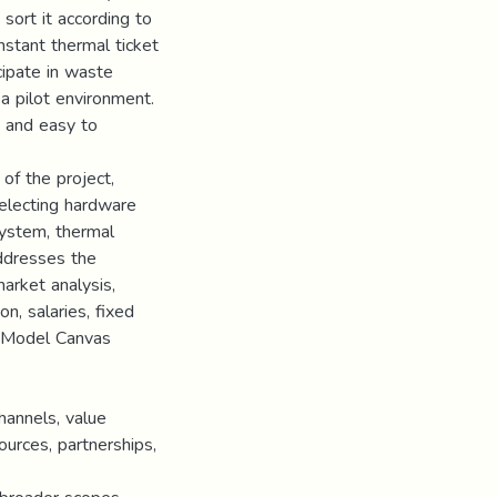
 sort it according to
instant thermal ticket
cipate in waste
 a pilot environment.
s and easy to
of the project,
selecting hardware
system, thermal
 addresses the
arket analysis,
on, salaries, fixed
s Model Canvas
hannels, value
ources, partnerships,