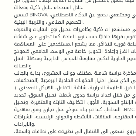
يما يتعلق بالتخلص من النفايات القابلة لإعادة التدوير، من
خلال استخدام حلول ذكية وفعالة.
تسعى BINOVA الى تقديم حل تقني ومجتمعي يجمع بين الذكاء الاصطناعي،
التصميم الصناعي، والتربية البيئية.
ى مستشعر ات ذكية وكاميرات لتحليل نوع النفايات والتعرف
 تقوم بفرزها داخليَّا حسب نوع المادة. كما تحتوي على شاشة
باعة فورية للتذاكر، مما يشجع المستخدمين على المساهمة
ات الفرز وإعادة التدوير، خاصة في الوسط الجامعي كنموذج
ميم الحاوية لتكون مقاومة للعوامل الخارجية وسهلة النقل
والصيانة.
ذكرة دراسة شاملة لمختلف جوانب المشروع، بداية بالجانب
جي الذي شمل اختيار المكونات المادية البرمجية (المتحكمات
ام الفرز، الطابعة الحرارية، شاشة التفاعل، الهيكل المعدني
دي من خلال اعداد دراسة جدوى شملت: تحليل السوق، تحديد
إنتاج السنوية، الأجور، التكاليف الثابتة والمتغيرة، وتحليل
المخاطر. كما تم بناء نموذج عمل تجاري وفق منهجية ،BMC يوضح شرائح العملاء،
 المقترحة، العلاقات، الأنشطة والموارد الرئيسية، الشراكات
والايرادات.
شروع، نسعى الى الانتقال الى تطبيقه على نطاقات واسعة