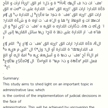
ارات و الأح Ȟام الق ʹائ ॽة و ذل ʷȞǼ ʥف آل ॽات ت ʻفʚʽ
الق ʛ تʛʰʳ الادارة على ت ʻفʚʽ الق ʛارات الق ʹائ ॽة الادارȄة
مʧ ق ʰل الادارة ب ʱعʅȄʛ ما ॽʂة ت ʻفʚʽ الق ʛارات الق ʹائ
ॽة الادارȄة و ش ʛوȋ ت ʻف ʚʽها و ال ʸع ȃʨات و الع ॼʁات
و ال ʱي تعȘʽ ت ʻفʚʽ ه ʚه الق ʛارات الادارȄة، ثʦ ت ʛʢق ʻا
إلى ال ʨسائل القان ʨن ॽة لاج ॼار الادارة على ت ʻف ʚʽها
ȑ
عʧ الام ʻʱاع عʧ ت ʻفʚʽ الق ʛارات الق ʹائ ॽة الادارȄة Ǽال
ʱه ʙيʙ ال ʺالي م ʕʶول ॽة الادارة أو ال ʺʣʨف الادار
أو الغ ʛامة ال ʱه ʙي ǽʙة و أسل ʨب ت ʻفʚʽ أح Ȟام ال
ʱعʠȄʨ عȘȄʛʡʧ ال ʻȄʜʵة الع ʺʨم ॽة و تʦȄʛʳ فعل الام
ʻʱاع.
.
Summary:
This study aims to shed light on an important topic in
administrative law, which
is the control of the implementation of judicial decisions in
the face of
administration. This will be achieved by uncovering the