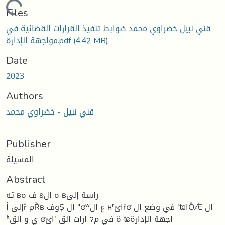
oading...
Files
قني نبيل خضراوي محمد ضوابط تنفيذ القرارات القضائية في
مواجهة الإدارة.pdf
(4.42 MB)
Date
2023
Authors
قني نبيل - خضراوي محمد
Publisher
المسيلة
Abstract
ته ʙف ه ʚه ال ʙراسة إلى
إلى أȑ مȐʙ وفȘ ال ʺʛʷع ال ʜʳائȑʛ في وضع ال ʹʨاȌǼ ال
ʱي و الق ʛارات الق ʹائ ॽة في م ʨاجهة الإدارة