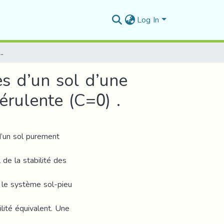
Log In
éristiques équivalentes d’un sol d’une pente renforcée par pieux : cas d’une couche pulvérulente (C=0) .
es d’un sol d’une
érulente (C=0) .
 d’un sol purement
 de la stabilité des
 le système sol-pieu
lité équivalent. Une