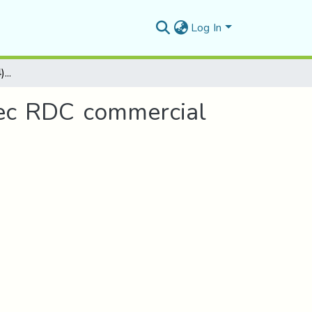
Log In
Etude d'un batiment (R+4)à usage d'habitation avec RDC commercial
vec RDC commercial