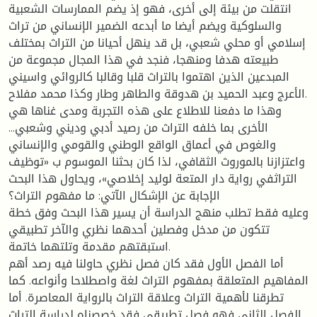
انتقلت من بيئة إلى أخرى، فهو إذ يضم الممارسات الشعبية
والسلوكية ويضم أيضا ما أبدعه الضمير الإنساني من تراث
إسلامي أو محلي شعبي، بل قد ينهل أحيانا من التراث بمختلف
طبيعته هدفا ومنهجا، فنجد في هذا المجال مجموعة من
المبدعين الذين اهتموا بالتراث قلبا وقالبا كالروائي واسيني
الأعرج وعبد الحميد بن هدوقة والطاهر وطار وكذا محمد مفلاح.
وهذا ما دفعنا للاطلاع على هذه التجربة ومدى غناها هي
الأخرى بما خلفه التراث من رصيد أدبي وديني وشعبي...
والغوص في أعماق الواقع الوطني والقومي والإنساني
واعتزازنا بالموروث الثقافي، لذا كان بحثنا الموسوم ب «توظيف
التراثفي رواية دار المتعة لوليد إخلاصي»، ويحاول هذا البحث
الإجابة عن الإشكال الآتي: ما مفهوم التراث؟
وعليه فقط تطلب منهج الدراسة أن يسير هذا البحث وفق خطة
تتكون من مدخل وفصلين أحدهما نظري والآخر تطبيقي
استبقتهم مقدمة وتلتهما خاتمة.
أما الفصل الأول فقد كان فصل نظري حاولنا فيه رصد أهم
المفاهيم المتعلقة بمفهوم التراث لغة واصطلاحا وأنواعه. كما
تطرقنا لأهمية التراث وعلاقة التراث بالرواية المعاصرة. أما
الفصل الثاني فهو فصل تطبيقي فقد خصصناه لدراسة التراث