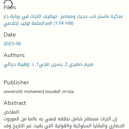
ding...
Files
مذكرة ماستر ادب حديث ومعاصر -توظيف التراث في رواية دار
(1.74 MB)
المتعة لوليد إخلاصي.pdf
Date
2023-06
Authors
مريم صغيري 2. يسرى علجي1, د. وهيبة دربالي
Publisher
université mohamed boudiaf .m'sila
Abstract
الملخص:
إن التراث مصطلح شامل نطلقه لنعني به عالما من الموروث
الحضاري والبقايا السلوكية والقولية التي بقيت عبر التاريخ وقد