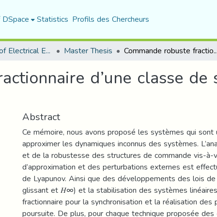
f DSpace
Statistics
Profils des Chercheurs
Department of Electrical Engineering
Master Thesis
Commande robuste fractionnaire d’une classe de systèmes d’or
ctionnaire d’une classe de 
Abstract
Ce mémoire, nous avons proposé les systèmes qui sont u
approximer les dynamiques inconnus des systèmes. L’anal
et de la robustesse des structures de commande vis-à-v
d’approximation et des perturbations externes est effect
de Lyapunov. Ainsi que des développements des lois 
glissant et 𝐻∞) et la stabilisation des systèmes linéaire
fractionnaire pour la synchronisation et la réalisation de
poursuite. De plus, pour chaque technique proposée de