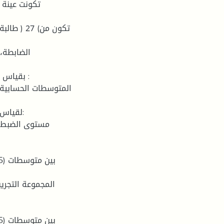
الضابطة، 
بقياس قب
المتوسطات الحسابية، ا
لقياس ح
المجموعة التجري