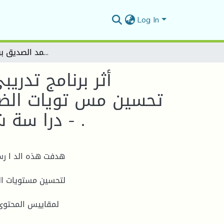
Log In
أثر برنامج تدريبي مقترح قائم على مهارات التفكير ما وراء المعرف ف تحسين مس تويات الضبط الذاتي لدى طالبا ت الس نة الثانية علوم التربي ة . - درا سة ش به تجريبي ة بجامعة محمد الصديق بن يحي بجيج ل
أثر برنامج تدري
تحسين مس تويات الضبط 
. - درا سة 
هدفت هذه الد ا رسة
لتحسين مستويات الض
لمقاييس المحتوى 