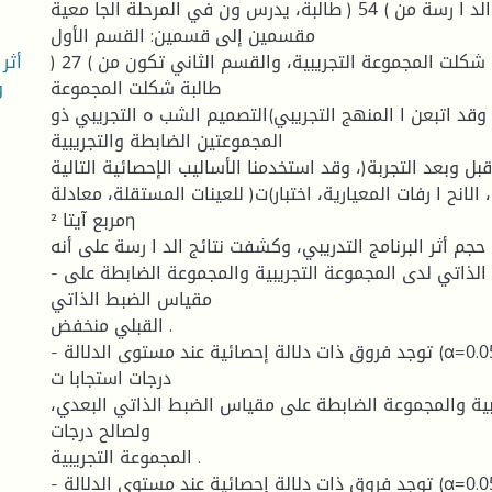
تكونت عينة الد ا رسة من ) 54 ( طالبة، يدرس ون في المرحلة الجا معية
مقسمين إلى قسمين: القسم الأول
أثر
تكون من) 27 ( طالبة شكلت المجموعة التجريبية، والقسم الثاني تكون من ) 27 (
و
طالبة شكلت المجموعة
وقد اتبعن ا المنهج التجريبي)التصميم الشب ه التجريبي ذو
المجموعتين الضابطة والتجريبية
ل وبعد التجربة(، وقد استخدمنا الأساليب الإحصائية التالية :
لانح ا رفات المعيارية، اختبار)ت( للعينات المستقلة، معادلة
مربع آيتا ²η
جم أثر البرنامج التدريبي، وكشفت نتائج الد ا رسة على أنه:
- مستوى الضبط الذاتي لدى المجموعة التجريبية والمجموعة الضابطة على
مقياس الضبط الذاتي
القبلي منخفض .
- توجد فروق ذات دلالة إحصائية عند مستوى الدلالة (α=0.05) بين متوسطات
درجات استجابا ت
بية والمجموعة الضابطة على مقياس الضبط الذاتي البعدي،
ولصالح درجات
المجموعة التجريبية .
- توجد فروق ذات دلالة إحصائية عند مستوى الدلالة (α=0.05) بين متوسطات