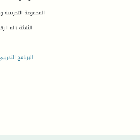
المجموعة التجريبية 
الثلاثة )الم ا ر
البرنامج التدريب