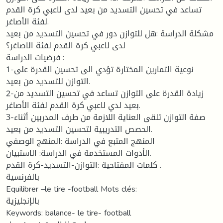
تساعد في تحسين التسديد من بعيد لدى لاعبي كرة القدم
لفئة الأصاغر.
مشكلة الدراسة :هل للتوازن دور في تحسين التسديد من بعيد
لدى لاعبي كرة القدم لفئة الاصاغر؟
فرضيات الدراسة :
1-نوعية التمارين المختارة تؤدي الى تحسين القدرة على
التوازن للتسديد من بعيد.
2-زيادة القدرة على التوازن تساعد في تحسين التسديد من
بعيد لدي لاعبي كرة القدم لفئة الأصاغر.
3-صفة التوازن تلقى العناية اللازمة من طرف المدربين أثناء
الحصص التدريبية لتحسين التسديد من بعيد.
المنهج المتبع في الدراسة :المنهج الوصفي
الأدوات المستخدمة في الدراسة: الاستبيان.
كلمات المفتاحية :التوازن-التسديد-كرة القدم .
بالفرنسية
Equilibrer –le tire -football Mots clés:
بالإنجليزية
Keywords: balance- le tire- football