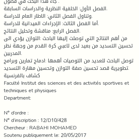
جاء هذا البحث في فصول .
الفصل الأول: الخلفية النظرية والدراسات السابقة.
وتناول الفصل الثاني: الاطار العام للدراسة.
أما الفصل الثالث: الإجراءات الميدانية للدراسة.
الفصل الرابع: مناقشة وتحليل النتائج.
من أهم النتائج التي توصلت إليها الباحث :التوازن يؤدي الى
تحسين التسديد من بعيد لدى لاعبي كرة القدم من وجهة نظر
المدربين.
توصل الباحث للعديد من التوصيات أهمها :ادماج تمارين وبرامج
تطويرية قصد تحسين صفة التوازن وتحسين مهارة التسديد.
كشاف بالفرنسية
Faculté Institut des sciences et des activités sportives et
techniques et physiques
Department:
N° d’ordre :
N° d’inscription : 12/D10/428
Chercheur : RABAHI MOHAMED
Soutenu publiquement le: 20/05/2017