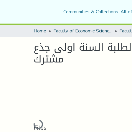
Communities & Collections
All o
Home
Faculty of Economic Sciences, Commerce and Management Sciences
Facult
لبة السنة اولى جذع
مشترك
Loading...
Files