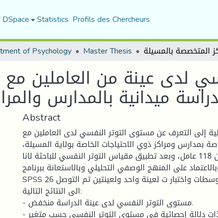
f DSpace
Statistics
Profils des Chercheurs
tment of Psychology
Master Thesis
ي لدى عينة من العاملين مع ذ
راسة ميدانية بالمدارس والمرا
Abstract
ية إلى التعرف عن مستوى التوتر النفسي لدى العاملين مع
خاصة بمدارس ومراكز ذوي الاحتياجات الخاصة بولاية المسيلة
حيث تكونت العينة من 118 عامل، وبعد تطبيق مقياس التوتر النفسي للباحثة لانا
 عجوني 2002، وبالاعتماد على المنهج الوصفي التحليلي وبالاستعانة ببرنامج
SPSS 26 من خلال حساب المتوسطات واختبار ت لعينة واحد ولعينتين تم التوصل
الى النتائج التالية:
- مستوى التوتر النفسي لدى عينة الدراسة منخفض.
- لا توجد فروق ذات دلالة إحصائية في مستوى التوتر النفسي حسب متغير