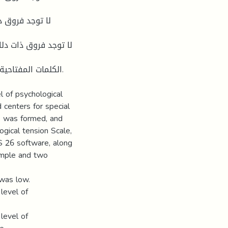
الكلمات المفتاحية.
l of psychological
 centers for special
s was formed, and
gical tension Scale,
SS 26 software, along
ample and two
 was low.
 level of
 level of