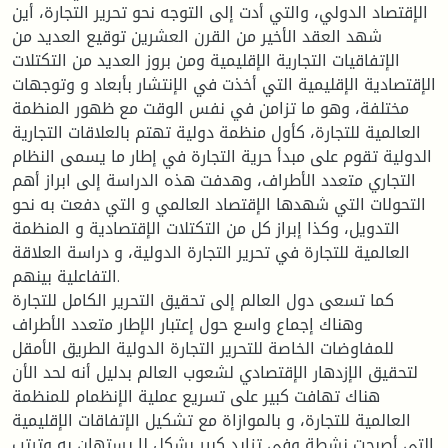
الإقتصاد الدولي، والتي أدت إلى التوجه نحو تحرير التجارة، أين
شهد العقد الأخير من القرن العشرين توقيع العديد من
الإتفاقيات التجارية الإقليمية ومن بروز العديد من التكتلات
الإقتصادية الإقليمية التي أخذت في الإنتشار بأبعاد و وتوجهات
مختلفة، وهو ما تزامن في نفس الوقت مع ظهور المنظمة
العالمية للتجارة، كأول منظمة دولية تهتم بالعلاقات التجارية
الدولية تقوم على مبدأ حرية التجارة في إطار ما يسمى النظام
التجاري متعدد الأطراف، وهدفت هذه الدراسة إلى ابراز أهم
التحولات التي شهدها الإقتصاد العالمي و التي دفعت به نحو
التدويل، وكذا إبراز كل من التكتلات الإقتصادية و المنظمة
العالمية للتجارة في تحرير التجارة الدولية، و دراسة العلاقة
التفاعلية بينهم.
كما تسعى دول العالم إلى تحقيق التحرير الكامل للتجارة
وهناك إجماع واسع حول إعتبار الإطار متعدد الأطراف
للمفاوضات الخاصة للتحرير التجارة الدولية الطريق الأمقل
لتحقيق الإزدهار الإقتصادي لشعوب العالم بدليل أنه لحد الأن
هناك تهافت كبير على تسريع عملية الإنظمام للمنظمة
العالمية للتجارة، و بالموازاة مع تشكيل الإتفاقات الإقليمية
التي أصبحت نشطة وفي تزايد كبير بشكل لا يستهان به وترتب