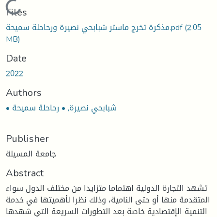
Loading...
Files
(2.05
مذكرة تخرج ماستر شبابحي نصيرة ورحاحلة سميحة.pdf
MB)
Date
2022
Authors
• شبابحي نصيرة, • رحاحلة سميحة
Publisher
جامعة المسيلة
Abstract
تشهد التجارة الدولية اهتماما متزايدا من مختلف الدول سواء
المتقدمة منها أو حتى النامية، وذلك نظرا لأهميتها في خدمة
التنمية الإقتصادية خاصة بعد التطورات السريعة التي شهدها