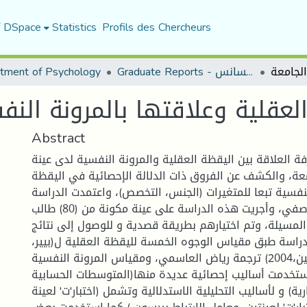
f DSpace
Statistics
Profils des Chercheurs
Graduate Reports - تقارير الليسانس
tment of Psychology
لعقلية وعلاقتها بالمرونة الن
Abstract
 العلاقة بين اليقظة العقلية والمرونة النفسية لدى عينة
عة، والكشف عن الفروق ذات الدلالة الإحصائية في اليقظة
لنفسية تبعا للمتغيرات (الجنس، التخصص)، واعتمدت الدراسة
على المنهج الوصفي، وأجريت هذه الدراسة على عينة مكونة من (80) طالب
لمسيلة، وتم اختيارهم بطريقة قصدية و للوصول إلى نتائج
دراسة طبق مقياس الوجوه الخمسة لليقظة العقلية ل(بيير،
غريغوري،الين،2004) ترجمة رياض العاسمي، ومقياس المرونة النفسية
ة، 2012)، واستخدمت أساليب إحصائية عديدة منها(المتوسطات الحسابية
رية) و لأساليب التحليلية الاستدلالية وتشمل (اختبار'ت' لعينة