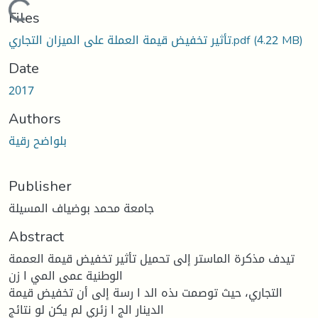
Loading...
Files
(4.22 MB)
تأثير تخفيض قيمة العملة على الميزان التجاري.pdf
Date
2017
Authors
بلواضح رقية
Publisher
جامعة محمد بوضياف المسيلة
Abstract
تيدف مذكرة الماستر إلى تحميل تأثير تخفيض قيمة العممة
الوطنية عمى المي ا زن
التجاري، حيث توصمت ىذه الد ا رسة إلى أن تخفيض قيمة
الدينار الج ا زئري لم يكن لو نتائج