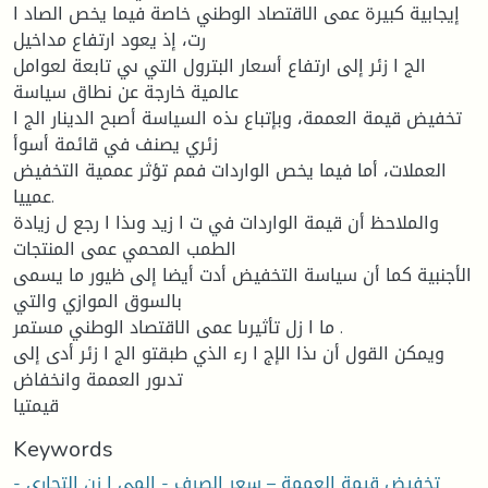
إيجابية كبيرة عمى الاقتصاد الوطني خاصة فيما يخص الصاد ا
رت، إذ يعود ارتفاع مداخيل
الج ا زئر إلى ارتفاع أسعار البترول التي ىي تابعة لعوامل
عالمية خارجة عن نطاق سياسة
تخفيض قيمة العممة، وبإتباع ىذه السياسة أصبح الدينار الج ا
زئري يصنف في قائمة أسوأ
العملات، أما فيما يخص الواردات فمم تؤثر عممية التخفيض
عمييا.
والملاحظ أن قيمة الواردات في ت ا زيد وىذا ا رجع ل زيادة
الطمب المحمي عمى المنتجات
الأجنبية كما أن سياسة التخفيض أدت أيضا إلى ظيور ما يسمى
بالسوق الموازي والتي
ما ا زل تأثيرىا عمى الاقتصاد الوطني مستمر .
ويمكن القول أن ىذا الإج ا رء الذي طبقتو الج ا زئر أدى إلى
تدىور العممة وانخفاض
قيمتيا
Keywords
تخفيض قيمة العممة – سعر الصرف - المي ا زن التجاري -